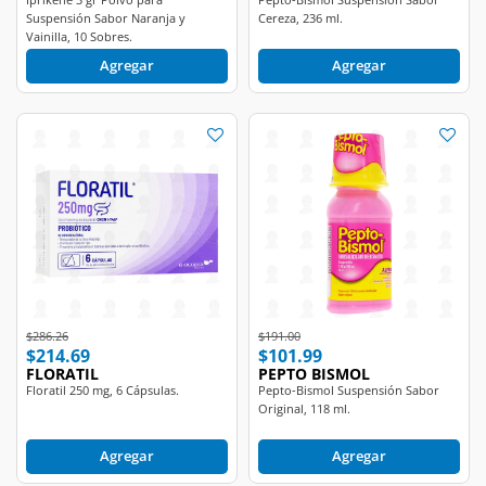
Suspensión Sabor Naranja y
Cereza, 236 ml.
Vainilla, 10 Sobres.
Agregar
Agregar
Price reduced from
to
Price reduced from
to
$286.26
$191.00
$214.69
$101.99
FLORATIL
PEPTO BISMOL
Floratil 250 mg, 6 Cápsulas.
Pepto-Bismol Suspensión Sabor
Original, 118 ml.
Agregar
Agregar