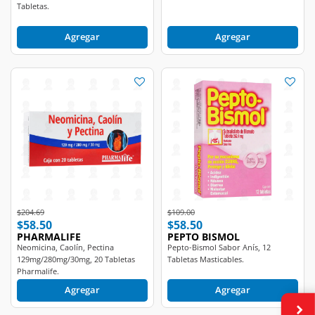
Tabletas.
Agregar
Agregar
Price reduced from
to
Price reduced from
to
$204.69
$109.00
$58.50
$58.50
PHARMALIFE
PEPTO BISMOL
Neomicina, Caolín, Pectina
Pepto-Bismol Sabor Anís, 12
129mg/280mg/30mg, 20 Tabletas
Tabletas Masticables.
Pharmalife.
Agregar
Agregar