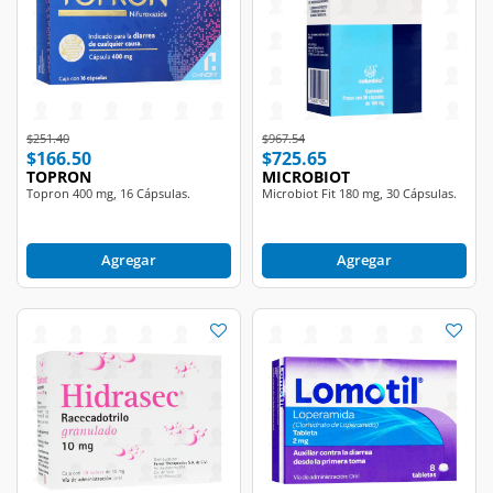
Price reduced from
to
Price reduced from
to
$251.40
$967.54
$166.50
$725.65
TOPRON
MICROBIOT
Topron 400 mg, 16 Cápsulas.
Microbiot Fit 180 mg, 30 Cápsulas.
Agregar
Agregar