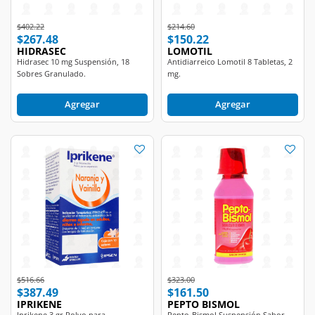
Price reduced from
to
Price reduced from
to
$402.22
$214.60
$267.48
$150.22
HIDRASEC
LOMOTIL
Hidrasec 10 mg Suspensión, 18
Antidiarreico Lomotil 8 Tabletas, 2
Sobres Granulado.
mg.
Agregar
Agregar
Price reduced from
to
Price reduced from
to
$516.66
$323.00
$387.49
$161.50
IPRIKENE
PEPTO BISMOL
Iprikene 3 gr Polvo para
Pepto-Bismol Suspensión Sabor