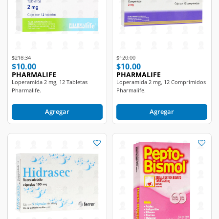
Price reduced from
to
Price reduced from
to
$218.34
$120.00
$10.00
$10.00
PHARMALIFE
PHARMALIFE
Loperamida 2 mg, 12 Tabletas
Loperamida 2 mg, 12 Comprimidos
Pharmalife.
Pharmalife.
Agregar
Agregar