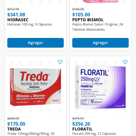
Price reduced from
to
Price reduced from
to
$512.90
$186.00
$341.08
$105.00
HIDRASEC
PEPTO BISMOL
Hidrasec 100 mg, 9 Cápsulas.
Pepto-Bismol Sabor Original, 24
Tabletas Masticables.
Agregar
Agregar
Price reduced from
to
Price reduced from
to
$284.00
$475.01
$170.00
$356.26
TREDA
FLORATIL
Treda 129mg/280mg/30mg, 20
Floratil 250 mg, 12 Cápsulas.