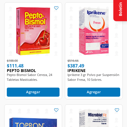
Boletín
Price reduced from
to
Price reduced from
to
$188.00
$516.66
$111.48
$387.49
PEPTO BISMOL
IPRIKENE
Pepto-Bismol Sabor Cereza, 24
Iprikene 3 gr Polvo par Suspensión
Tabletas Masticables.
Sabor Fresa, 10 Sobres.
Agregar
Agregar