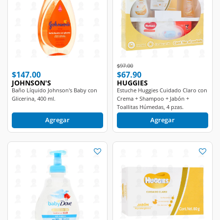
Price reduced from
to
$97.00
$147.00
$67.90
JOHNSON'S
HUGGIES
Baño Líquido Johnson's Baby con
Estuche Huggies Cuidado Claro con
Glicerina, 400 ml.
Crema + Shampoo + Jabón +
Toallitas Húmedas, 4 pzas.
Agregar
Agregar