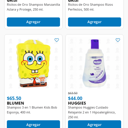
GRISI
GRISI
Ricitos de Oro Shampoo Manzanilla
Ricitos de Oro Shampoo Rizos
Aclara y Protege, 250 ml.
Perfectos, 500 ml.
Agregar
Agregar
Price reduced from
to
$63.50
$65.50
$44.00
BLUMEN
HUGGIES
Shampoo 3 en 1 Blumen Kids Bob
Shampoo Huggies Cuidado
Esponja, 400 ml.
Relajante 2 en 1 Hipoalergénico,
250 ml.
Agregar
Agregar