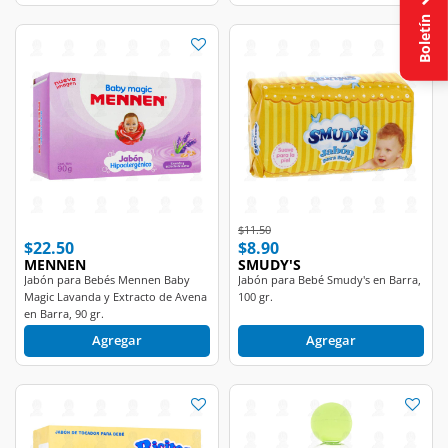
Boletín
Price reduced from
to
$11.50
$22.50
$8.90
MENNEN
SMUDY'S
Jabón para Bebés Mennen Baby
Jabón para Bebé Smudy's en Barra,
Magic Lavanda y Extracto de Avena
100 gr.
en Barra, 90 gr.
Agregar
Agregar