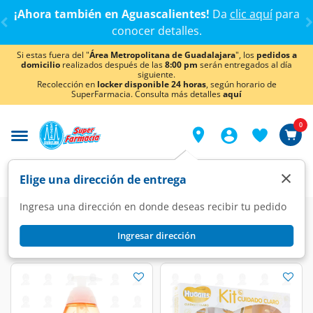
< div class="carousel-inner">
¡Ahora también en Aguascalientes!
Da
clic aquí
para
conocer detalles.
Si estas fuera del "
Área Metropolitana de Guadalajara
", los
pedidos a
domicilio
realizados después de las
8:00 pm
serán entregados al día
siguiente.
Recolección en
locker disponible 24 horas
, según horario de
SuperFarmacia. Consulta más detalles
aquí
0
×
Elige una dirección de entrega
Ingresa una dirección en donde deseas recibir tu pedido
Super
Bebés
Higiene y cuidado del bebé
Shampoo y Jabón
Ingresar dirección
Shampoo y Jabón
(34 productos)