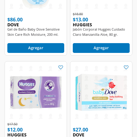
Price reduced from
to
$18.80
$86.00
$13.00
DOVE
HUGGIES
Gel de Baño Baby Dove Sensitive
Jabón Corporal Huggies Cuidado
Skin Care Rich Moisture, 200 ml.
Claro Manzanilla Aloe, 80 gr.
Agregar
Agregar
Price reduced from
to
$17.50
$12.00
$27.00
HUGGIES
DOVE