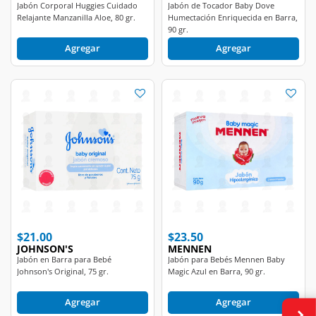
Jabón Corporal Huggies Cuidado
Jabón de Tocador Baby Dove
Relajante Manzanilla Aloe, 80 gr.
Humectación Enriquecida en Barra,
90 gr.
Agregar
Agregar
$21.00
$23.50
JOHNSON'S
MENNEN
Jabón en Barra para Bebé
Jabón para Bebés Mennen Baby
Johnson's Original, 75 gr.
Magic Azul en Barra, 90 gr.
Agregar
Agregar