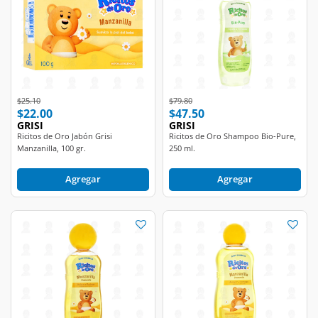
Price reduced from
to
Price reduced from
to
$25.10
$79.80
$22.00
$47.50
GRISI
GRISI
Ricitos de Oro Jabón Grisi
Ricitos de Oro Shampoo Bio-Pure,
Manzanilla, 100 gr.
250 ml.
Agregar
Agregar