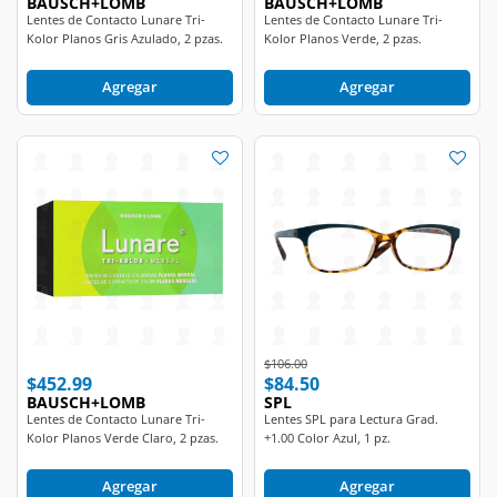
Kolor Planos Gris Azulado, 2 pzas.
Kolor Planos Verde, 2 pzas.
Agregar
Agregar
Price reduced from
to
$106.00
$452.99
$84.50
BAUSCH+LOMB
SPL
Lentes de Contacto Lunare Tri-
Lentes SPL para Lectura Grad.
Kolor Planos Verde Claro, 2 pzas.
+1.00 Color Azul, 1 pz.
Agregar
Agregar