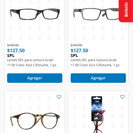
Boletín
Price reduced from
to
Price reduced from
to
$159.50
$159.50
$127.50
$127.50
SPL
SPL
Lentes SPL para Lectura Grad.
Lentes SPL para Lectura Grad.
+1.00 Color Azul C/Estuche, 1 pz.
+1.00 Color Gris C/Estuche, 1 pz.
Agregar
Agregar