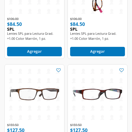
Price reduced from
to
Price reduced from
to
$106.00
$106.00
$84.50
$84.50
SPL
SPL
Lentes SPL para Lectura Grad.
Lentes SPL para Lectura Grad.
+1.00 Color Marrón, 1 pz.
+1.00 Color Marrón, 1 pz.
Agregar
Agregar
Price reduced from
to
Price reduced from
to
$159.50
$159.50
$127.50
$127.50
SPL
SPL