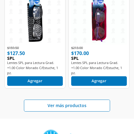
Price reduced from
to
Price reduced from
to
$159.50
$213.00
$127.50
$170.00
SPL
SPL
Lentes SPL para Lectura Grad.
Lentes SPL para Lectura Grad.
+1.00 Color Morado C/Estuche, 1
+1.00 Color Morado C/Estuche, 1
pz.
pz.
Agregar
Agregar
Ver más productos