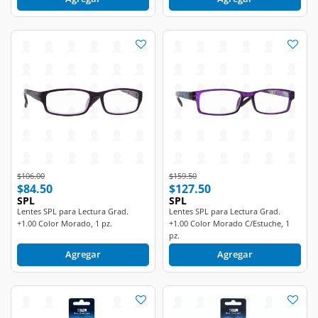
Price reduced from
to
Price reduced from
to
$106.00
$159.50
$84.50
$127.50
SPL
SPL
Lentes SPL para Lectura Grad.
Lentes SPL para Lectura Grad.
+1.00 Color Morado, 1 pz.
+1.00 Color Morado C/Estuche, 1
pz.
Agregar
Agregar