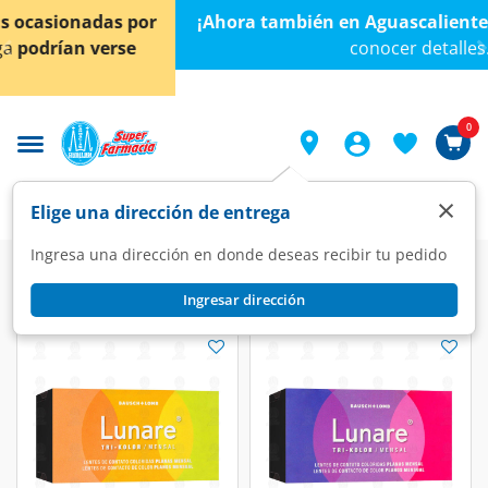
< div class="carousel-inner">
¡Ahora también en Aguascalientes!
Da
clic aquí
para
conocer detalles.
0
×
Elige una dirección de entrega
Ingresa una dirección en donde deseas recibir tu pedido
Farmacia
Visual
Óptica
Ingresar dirección
Óptica
(145 productos)