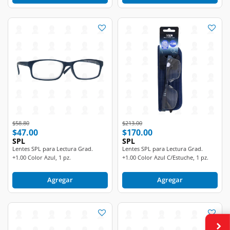
Price reduced from
to
Price reduced from
to
$58.80
$213.00
$47.00
$170.00
SPL
SPL
Lentes SPL para Lectura Grad.
Lentes SPL para Lectura Grad.
+1.00 Color Azul, 1 pz.
+1.00 Color Azul C/Estuche, 1 pz.
Agregar
Agregar