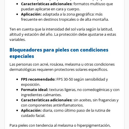
puedan aplicarse en cara y cuerpo.
Aplicación:
adaptada a la zona geográfica: más
frecuente en destinos tropicales o de alta montaña.
Ten en cuenta que la intensidad del sol varía según la latitud,
altitud y estación del año. La protección debe ajustarse a estas
variables.
Bloqueadores para pieles con condiciones
especiales
Las personas con acné, rosácea, melasma u otras condiciones
dermatológicas requieren protectores solares específicos.
FPS recomendado:
FPS 30-50 según sensibilidad y
exposición.
Formato ideal:
texturas ligeras, no comedogénicas y con
ingredientes calmantes.
Características adicionales:
sin aceites, sin fragancias y
con componentes antiinflamatorios.
Aplicación:
diaria, como último paso de la rutina de
cuidado facial.
Para pieles con tendencia al melasma o hiperpigmentación,
además del FPS alto, busca productos con ingredientes que
unifiquen el tono como la niacinamida o vitamina C.