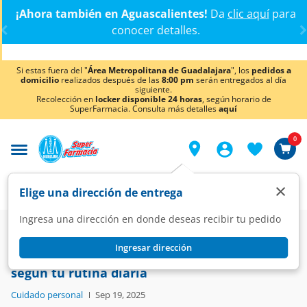
< div class="carousel-inner">
¡Ahora también en Aguascalientes!
Da
clic aquí
para
conocer detalles.
Si estas fuera del "
Área Metropolitana de Guadalajara
", los
pedidos a
domicilio
realizados después de las
8:00 pm
serán entregados al día
siguiente.
Recolección en
locker disponible 24 horas
, según horario de
SuperFarmacia. Consulta más detalles
aquí
0
×
Elige una dirección de entrega
Ingresa una dirección en donde deseas recibir tu pedido
Blog
Cuidado personal
Ingresar dirección
Cómo elegir el bloqueador solar perfecto
según tu rutina diaria
Cuidado personal
Sep 19, 2025