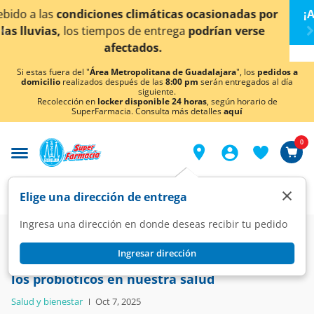
< div class="carousel-inner">
¡Ahora también en Aguascalientes!
Da
clic aquí
para
conocer detalles.
Si estas fuera del "
Área Metropolitana de Guadalajara
", los
pedidos a
domicilio
realizados después de las
8:00 pm
serán entregados al día
siguiente.
Recolección en
locker disponible 24 horas
, según horario de
SuperFarmacia. Consulta más detalles
aquí
0
×
Elige una dirección de entrega
Ingresa una dirección en donde deseas recibir tu pedido
Blog
Salud y bienestar
Ingresar dirección
Conoce los 10 beneficios más importantes de
los probióticos en nuestra salud
Salud y bienestar
Oct 7, 2025