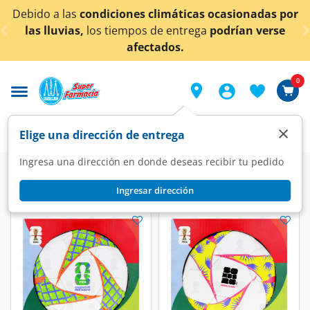
< div class="carousel-inner">
Debido a las
condiciones climáticas ocasionadas por
las lluvias,
los tiempos de entrega
podrían verse
afectados.
0
×
Elige una dirección de entrega
Ingresa una dirección en donde deseas recibir tu pedido
Ingresar dirección
Balón #2
(3 productos)