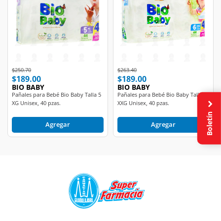
Price reduced from
to
Price reduced from
to
$250.70
$263.40
$189.00
$189.00
BIO BABY
BIO BABY
Pañales para Bebé Bio Baby Talla 5
Pañales para Bebé Bio Baby Talla 6
XG Unisex, 40 pzas.
XXG Unisex, 40 pzas.
Boletín
Agregar
Agregar