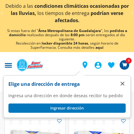
< div class="carousel-inner">
Debido a las
condiciones climáticas ocasionadas por
las lluvias,
los tiempos de entrega
podrían verse
afectados.
Si estas fuera del "
Área Metropolitana de Guadalajara
", los
pedidos a
domicilio
realizados después de las
8:00 pm
serán entregados al día
siguiente.
Recolección en
locker disponible 24 horas
, según horario de
SuperFarmacia. Consulta más detalles
aquí
0
×
Elige una dirección de entrega
Ingresa una dirección en donde deseas recibir tu pedido
Ingresar dirección
Bio Baby
(2 productos)