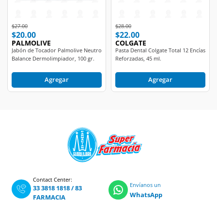
Price reduced from
to
Price reduced from
to
$27.00
$28.00
$20.00
$22.00
PALMOLIVE
COLGATE
Jabón de Tocador Palmolive Neutro
Pasta Dental Colgate Total 12 Encías
Balance Dermolimpiador, 100 gr.
Reforzadas, 45 ml.
Agregar
Agregar
Contact Center:
Envíanos un
33 3818 1818
/
83
WhatsApp
FARMACIA