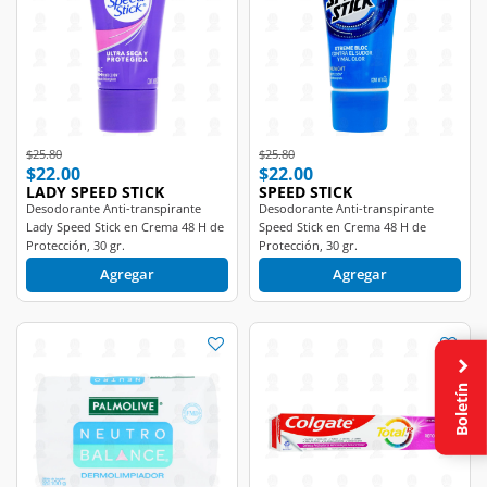
Price reduced from
to
Price reduced from
to
$25.80
$25.80
$22.00
$22.00
LADY SPEED STICK
SPEED STICK
Desodorante Anti-transpirante
Desodorante Anti-transpirante
Lady Speed Stick en Crema 48 H de
Speed Stick en Crema 48 H de
Protección, 30 gr.
Protección, 30 gr.
Agregar
Agregar
Boletín