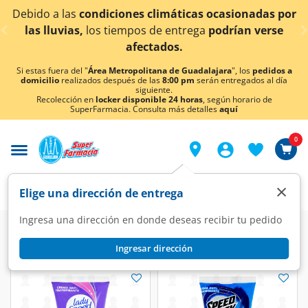
< div class="carousel-inner">
Debido a las
condiciones climáticas ocasionadas por
las lluvias,
los tiempos de entrega
podrían verse
afectados.
Si estas fuera del "
Área Metropolitana de Guadalajara
", los
pedidos a
domicilio
realizados después de las
8:00 pm
serán entregados al día
siguiente.
Recolección en
locker disponible 24 horas
, según horario de
SuperFarmacia. Consulta más detalles
aquí
0
×
Elige una dirección de entrega
Ingresa una dirección en donde deseas recibir tu pedido
Ingresar dirección
Colgate
(4 productos)