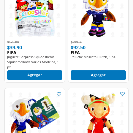
Price reduced from
to
Price reduced from
to
$129.00
$299.00
$39.90
$92.50
FIFA
FIFA
Juguete Sorpresa Squooshems
Peluche Mascota Clutch, 1 pz.
Squishmallows Varios Modelos, 1
pz.
Agregar
Agregar