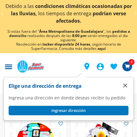
< div class="carousel-inner">
ido a las
condiciones climáticas ocasionadas por
¡Ah
as lluvias,
los tiempos de entrega
podrían verse
afectados.
Si estas fuera del "
Área Metropolitana de Guadalajara
", los
pedidos a
domicilio
realizados después de las
8:00 pm
serán entregados al día
siguiente.
Recolección en
locker disponible 24 horas
, según horario de
SuperFarmacia. Consulta más detalles
aquí
0
×
Elige una dirección de entrega
Ingresa una dirección en donde deseas recibir tu pedido
Ingresar dirección
Llaveros/Peluches/Squishies
(7 productos)