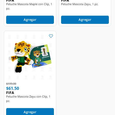
FIFA
FIFA
Peluche Mascota Maple con Clip, 1
Peluche Mascota Zayu, 1 pz.
pz.
Agregar
Agregar
Price reduced from
to
$199.00
$61.50
FIFA
Peluche Mascota Zayu con Clip, 1
pz.
Agregar