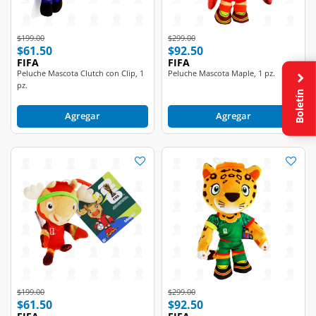
Price reduced from
to
Price reduced from
to
$199.00
$299.00
$61.50
$92.50
FIFA
FIFA
Peluche Mascota Clutch con Clip, 1
Peluche Mascota Maple, 1 pz.
pz.
Boletín
Agregar
Agregar
Price reduced from
to
Price reduced from
to
$199.00
$299.00
$61.50
$92.50