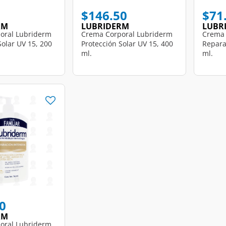
$146.50
$71
RM
LUBRIDERM
LUBR
oral Lubriderm
Crema Corporal Lubriderm
Crema 
Solar UV 15, 200
Protección Solar UV 15, 400
Repara
ml.
ml.
0
RM
oral Lubriderm