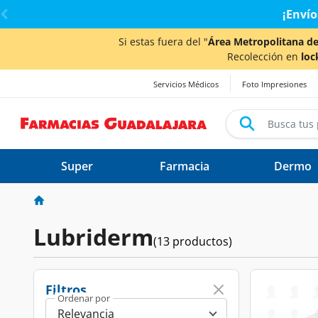
< div class="carousel-inner">
¡Envío
Si estas fuera del "
Área Metropolitana de
Recolección en
loc
Servicios Médicos
Foto Impresiones
Super
Farmacia
Dermo
Lubriderm
(13 productos)
Filtros
Ordenar por