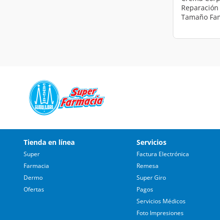
Reparación 
Tamaño Fami
Tienda en línea
Servicios
Super
Factura Electrónica
Farmacia
Remesa
Dermo
Super Giro
Ofertas
Pagos
Servicios Médicos
Foto Impresiones