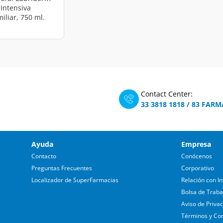
Intensiva
liar, 750 ml.
Contact Center:
33 3818 1818
/
83 FARM
Ayuda
Empresa
Contacto
Conócenos
Preguntas Frecuentes
Corporativo
Localizador de SuperFarmacias
Relación con In
Bolsa de Traba
Aviso de Priva
Términos y Co