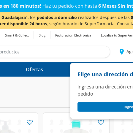
s en 180 minutos!
Haz tu pedido con hasta
6 Meses Sin In
 Guadalajara
", los
pedidos a domicilio
realizados después de las
ker disponible 24 horas
, según horario de SuperFarmacia. Consult
Smart & Collect
Blog
Facturación Electrónica
Localiza tu SuperFa
Agr
Ofertas
Ayuda
Elige una dirección 
Ingresa una dirección en
pedido
Ingre