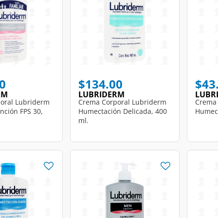
0
$134.00
$43
RM
LUBRIDERM
LUBR
oral Lubriderm
Crema Corporal Lubriderm
Crema 
nción FPS 30,
Humectación Delicada, 400
Humect
ml.