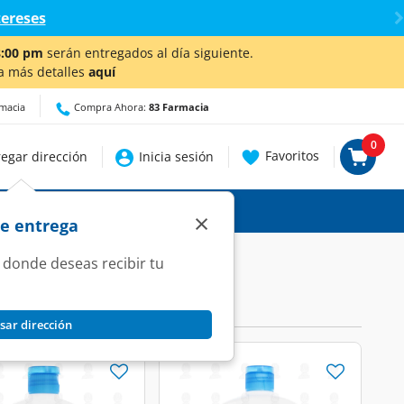
tereses
8:00 pm
serán entregados al día siguiente.
a más detalles
aquí
rmacia
Compra Ahora:
83 Farmacia
0
Favoritos
egar dirección
Inicia sesión
×
de entrega
 donde deseas recibir tu
sar dirección