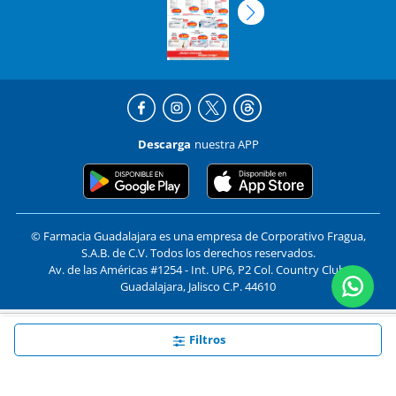
Descarga
nuestra APP
© Farmacia Guadalajara es una empresa de Corporativo Fragua,
S.A.B. de C.V. Todos los derechos reservados.
Av. de las Américas #1254 - Int. UP6, P2 Col. Country Club,
Guadalajara, Jalisco C.P. 44610
En
Farmacias Guadalajara
utilizamos cookies. Al utilizar
Formas de pago y compra segura
Aceptar
Filtros
este sitio, aceptas nuestros
términos y condiciones
.