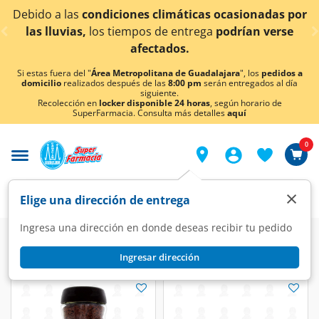
< div class="carousel-inner">
 las
condiciones climáticas ocasionadas por
¡Ahora 
vias,
los tiempos de entrega
podrían verse
afectados.
Si estas fuera del "
Área Metropolitana de Guadalajara
", los
pedidos a
domicilio
realizados después de las
8:00 pm
serán entregados al día
siguiente.
Recolección en
locker disponible 24 horas
, según horario de
SuperFarmacia. Consulta más detalles
aquí
0
×
Elige una dirección de entrega
Ingresa una dirección en donde deseas recibir tu pedido
Ingresar dirección
Nescafé
(9 productos)