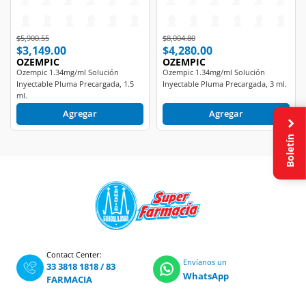
Price reduced from
to
Price reduced from
to
$5,900.55
$8,004.80
$3,149.00
$4,280.00
OZEMPIC
OZEMPIC
Ozempic 1.34mg/ml Solución
Ozempic 1.34mg/ml Solución
Inyectable Pluma Precargada, 1.5
Inyectable Pluma Precargada, 3 ml.
ml.
Agregar
Agregar
Boletín
Contact Center:
Envíanos un
33 3818 1818
/
83
WhatsApp
FARMACIA