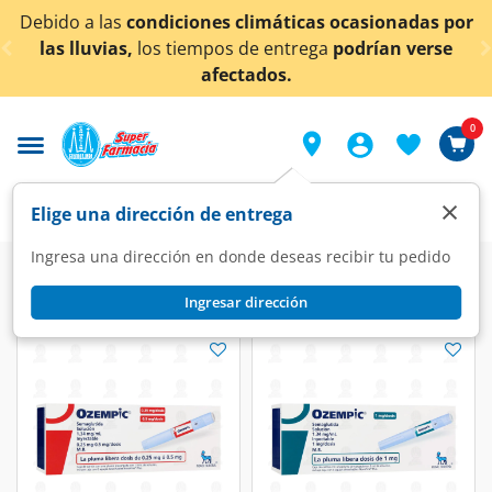
< div class="carousel-inner">
Debido a las
condiciones climáticas ocasionadas por
las lluvias,
los tiempos de entrega
podrían verse
afectados.
0
×
Elige una dirección de entrega
Ingresa una dirección en donde deseas recibir tu pedido
Ingresar dirección
Ozempic
(2 productos)