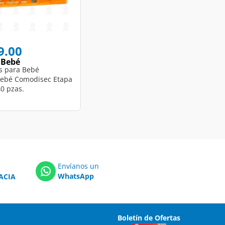
educed from
to
9.00
 Bebé
s para Bebé
ebé Comodisec Etapa
40 pzas.
Envíanos un
WhatsApp
ACIA
Boletín de Ofertas