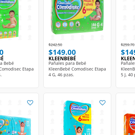
d from
Price reduced from
to
Price r
$242.50
$259.70
0
$149.00
$14
BÉ
KLEENBEBÉ
KLEE
ra Bebé
Pañales para Bebé
Pañale
Comodisec Etapa
KleenBebé Comodisec Etapa
KleenB
.
4 G, 46 pzas.
5 J, 40