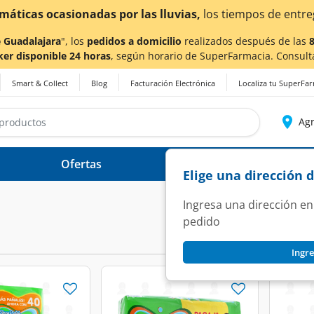
imáticas ocasionadas por las lluvias,
los tiempos de entre
 Guadalajara
", los
pedidos a domicilio
realizados después de las
ker disponible 24 horas
, según horario de SuperFarmacia. Consult
Smart & Collect
Blog
Facturación Electrónica
Localiza tu SuperFa
Agr
Ofertas
Ayuda
Elige una dirección 
Ingresa una dirección en
pedido
Ingre