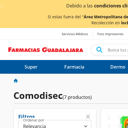
< div class="carousel-inner">
Debido a las
condiciones cl
Si estas fuera del "
Área Metropolitana de
Recolección en
loc
Servicios Médicos
Foto Impresiones
Super
Farmacia
Dermo
Comodisec
(7 productos)
Filtros
Ordenar por