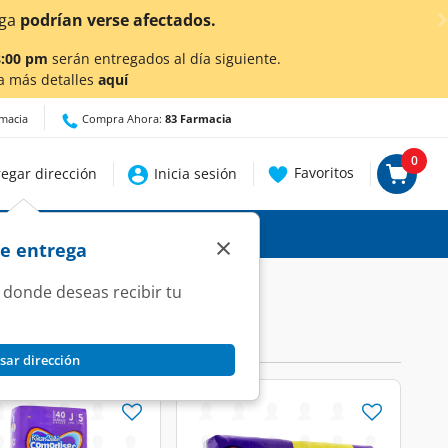
ga
podrían verse afectados.
8:00 pm
serán entregados al día siguiente.
a más detalles
aquí
rmacia
Compra Ahora:
83 Farmacia
0
Favoritos
egar dirección
Inicia sesión
×
de entrega
 donde deseas recibir tu
sar dirección