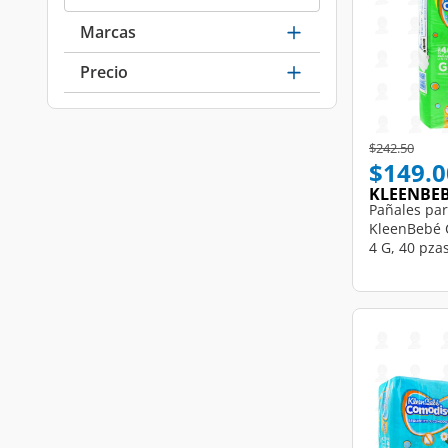
Marcas
Precio
Price reduce
to
$242.50
$149.0
KLEENBE
Pañales pa
KleenBebé 
4 G, 40 pzas