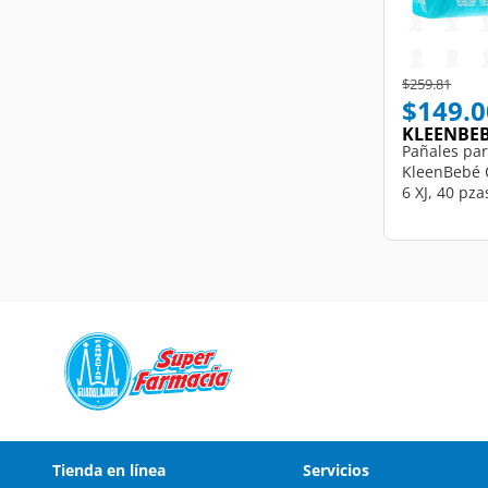
Price reduce
to
$259.81
$149.0
KLEENBE
Pañales pa
KleenBebé 
6 XJ, 40 pza
Tienda en línea
Servicios