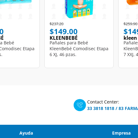
d from
Price reduced from
to
Price r
$237.20
$259.90
0
$149.00
$14
BÉ
KLEENBEBÉ
kleen
ra Bebé
Pañales para Bebé
Pañale
Comodisec Etapa
KleenBebé Comodisec Etapa
KleenB
s.
6 XJ, 46 pzas.
7 XXJ, 
Contact Center:
33 3818 1818
/
83 FARM
Ayuda
Empresa