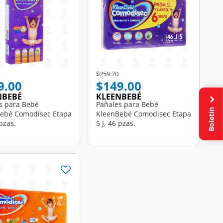
educed from
to
Price reduced from
to
$259.70
9.00
$149.00
NBEBÉ
KLEENBEBÉ
s para Bebé
Pañales para Bebé
Boletín
ebé Comodisec Etapa
KleenBebé Comodisec Etapa
 pzas.
5 J, 46 pzas.