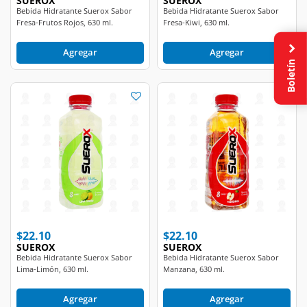
Fresa-Frutos Rojos, 630 ml.
Fresa-Kiwi, 630 ml.
Agregar
Agregar
Boletín
$22.10
$22.10
SUEROX
SUEROX
Bebida Hidratante Suerox Sabor
Bebida Hidratante Suerox Sabor
Lima-Limón, 630 ml.
Manzana, 630 ml.
Agregar
Agregar