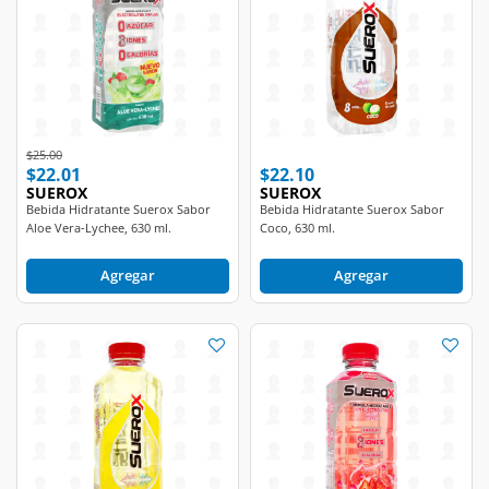
Price reduced from
to
$25.00
$22.01
$22.10
SUEROX
SUEROX
Bebida Hidratante Suerox Sabor
Bebida Hidratante Suerox Sabor
Aloe Vera-Lychee, 630 ml.
Coco, 630 ml.
Agregar
Agregar