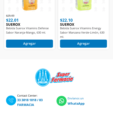
Price reduced from
to
$25.00
$22.01
$22.10
SUEROX
SUEROX
Bebida Suerox Vitamins Defense
Bebida Suerox Vitamins Energy
Sabor Naranja-Mango, 630 ml.
Sabor Manzana Verde-Limón, 630
ml.
Agregar
Agregar
Contact Center:
Envíanos un
33 3818 1818
/
83
WhatsApp
FARMACIA