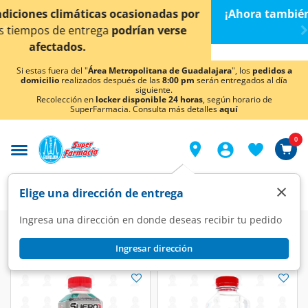
< div class="carousel-inner">
¡Ahora también en Aguascalientes!
Da
clic aquí
para
conocer detalles.
Si estas fuera del "
Área Metropolitana de Guadalajara
", los
pedidos a
domicilio
realizados después de las
8:00 pm
serán entregados al día
siguiente.
Recolección en
locker disponible 24 horas
, según horario de
SuperFarmacia. Consulta más detalles
aquí
0
×
Elige una dirección de entrega
Ingresa una dirección en donde deseas recibir tu pedido
Ingresar dirección
Suerox
(14 productos)