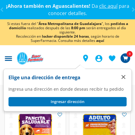
< div class="carousel-inner">
¡Ahora también en Aguascalientes!
Da
clic aquí
para
conocer detalles.
Si estas fuera del "
Área Metropolitana de Guadalajara
", los
pedidos a
domicilio
realizados después de las
8:00 pm
serán entregados al día
siguiente.
Recolección en
locker disponible 24 horas
, según horario de
SuperFarmacia. Consulta más detalles
aquí
0
×
Elige una dirección de entrega
Ingresa una dirección en donde deseas recibir tu pedido
Ingresar dirección
Pedigree/Whiskas
(18 productos)