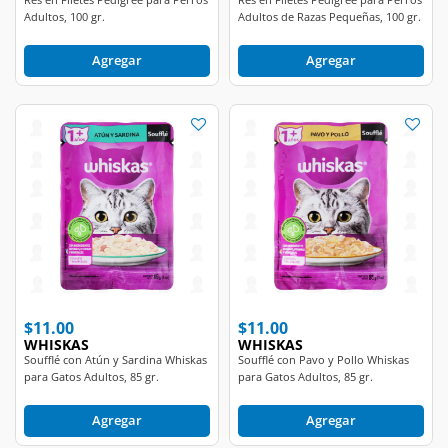
Adultos, 100 gr.
Adultos de Razas Pequeñas, 100 gr.
Agregar
Agregar
$11.00
$11.00
WHISKAS
WHISKAS
Soufflé con Atún y Sardina Whiskas
Soufflé con Pavo y Pollo Whiskas
para Gatos Adultos, 85 gr.
para Gatos Adultos, 85 gr.
Agregar
Agregar