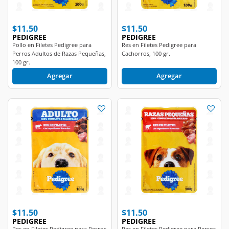
$11.50
$11.50
PEDIGREE
PEDIGREE
Pollo en Filetes Pedigree para
Res en Filetes Pedigree para
Perros Adultos de Razas Pequeñas,
Cachorros, 100 gr.
100 gr.
Agregar
Agregar
$11.50
$11.50
PEDIGREE
PEDIGREE
Res en Filetes Pedigree para Perros
Res en Filetes Pedigree para Perros