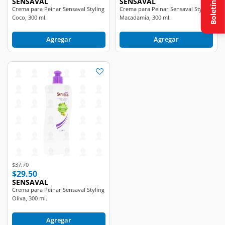
SENSAVAL
SENSAVAL
Boletín
Crema para Peinar Sensaval Styling
Crema para Peinar Sensaval Styling
Coco, 300 ml.
Macadamia, 300 ml.
Agregar
Agregar
Price reduced from
to
$37.70
$29.50
SENSAVAL
Crema para Peinar Sensaval Styling
Oliva, 300 ml.
Agregar