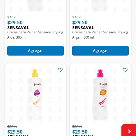
Price reduced from
to
Price reduced from
to
$37.70
$37.70
$29.50
$29.50
SENSAVAL
SENSAVAL
Crema para Peinar Sensaval Styling
Crema para Peinar Sensaval Styling
Aloe, 300 ml.
Argán, 300 ml.
Agregar
Agregar
Price reduced from
to
Price reduced from
to
$37.70
$37.70
$29.50
$29.50