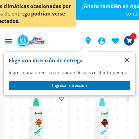
< div class="carousel-inner">
 por
¡Ahora también en Aguascalientes!
Da
clic aquí
p
se
conocer detalles.
0
×
Elige una dirección de entrega
Ingresa una dirección en donde deseas recibir tu pedido
Ingresar dirección
Sensaval
(5 productos)