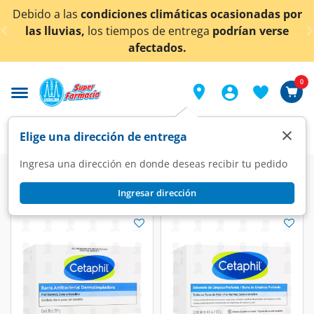
< div class="carousel-inner">
Debido a las
condiciones climáticas ocasionadas por
las lluvias,
los tiempos de entrega
podrían verse
afectados.
0
×
Elige una dirección de entrega
Ingresa una dirección en donde deseas recibir tu pedido
Ingresar dirección
Cetaphil
(3 productos)