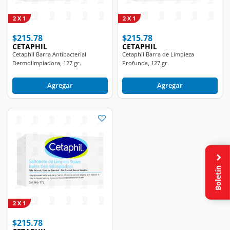
2 X 1
2 X 1
$215.78
$215.78
CETAPHIL
CETAPHIL
Cetaphil Barra Antibacterial
Cetaphil Barra de Limpieza
Dermolimpiadora, 127 gr.
Profunda, 127 gr.
Agregar
Agregar
Boletín
2 X 1
$215.78