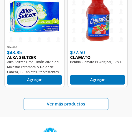
Price reduced from
to
$60.07
$43.85
$77.50
ALKA SELTZER
CLAMATO
Alka-Seltzer Lima-Limón Alivio del
Bebida Clamato El Original, 1.89 l.
Malestar Estomacal y Dolor de
Cabeza, 12 Tabletas Efervescentes.
Agregar
Agregar
Ver más productos