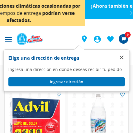
< div class="carousel-inner">
¡Ahora también en Aguascalientes!
Da
clic aquí
para
conocer detalles.
0
×
Elige una dirección de entrega
Ingresa una dirección en donde deseas recibir tu pedido
Ingresar dirección
Lo que necesitas para el partido
(70 productos)