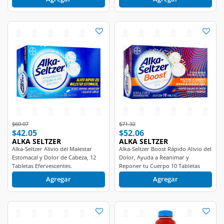
Price reduced from
to
Price reduced from
to
$60.07
$71.32
$42.05
$52.06
ALKA SELTZER
ALKA SELTZER
Alka-Seltzer Alivio del Malestar
Alka-Seltzer Boost Rápido Alivio del
Estomacal y Dolor de Cabeza, 12
Dolor, Ayuda a Reanimar y
Tabletas Efervescentes.
Reponer tu Cuerpo 10 Tabletas
Efervescentes.
Agregar
Agregar