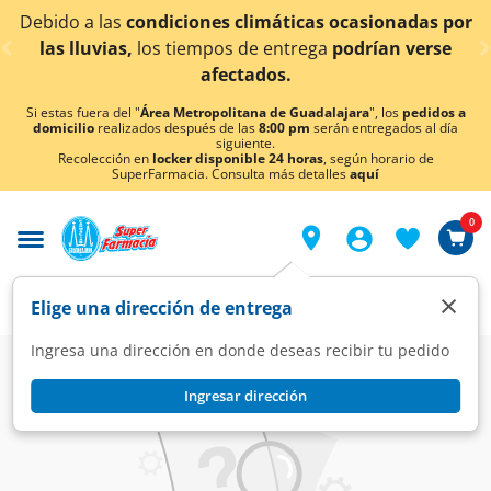
< div class="carousel-inner">
Debido a las
condiciones climáticas ocasionadas por
las lluvias,
los tiempos de entrega
podrían verse
afectados.
Si estas fuera del "
Área Metropolitana de Guadalajara
", los
pedidos a
domicilio
realizados después de las
8:00 pm
serán entregados al día
siguiente.
Recolección en
locker disponible 24 horas
, según horario de
SuperFarmacia. Consulta más detalles
aquí
0
×
Elige una dirección de entrega
Ingresa una dirección en donde deseas recibir tu pedido
Resultados
Ingresar dirección