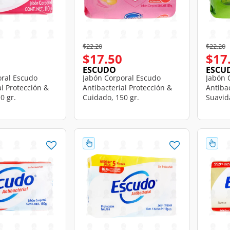
d from
Price reduced from
to
Price r
t
$22.20
$22.20
$17.50
$17
ESCUDO
ESCU
oral Escudo
Jabón Corporal Escudo
Jabón 
al Protección &
Antibacterial Protección &
Antibac
0 gr.
Cuidado, 150 gr.
Suavid