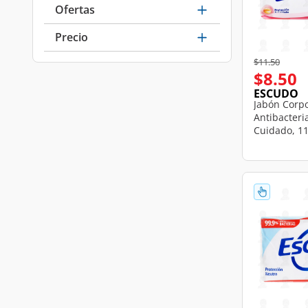
Ofertas
Precio
Price reduce
to
$11.50
$8.50
ESCUDO
Jabón Corp
Antibacteri
Cuidado, 11