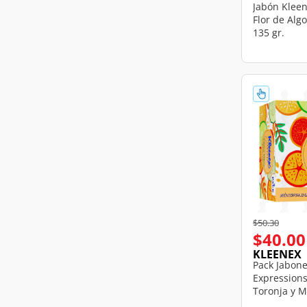
Jabón Klee
Flor de Alg
135 gr.
Price reduce
to
$50.30
$40.00
KLEENEX
Pack Jabon
Expressions
Toronja y 
Pepino, 3 b