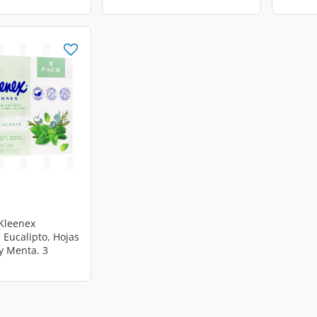
d from
Kleenex
 Eucalipto, Hojas
y Menta. 3
10 gr c/u.