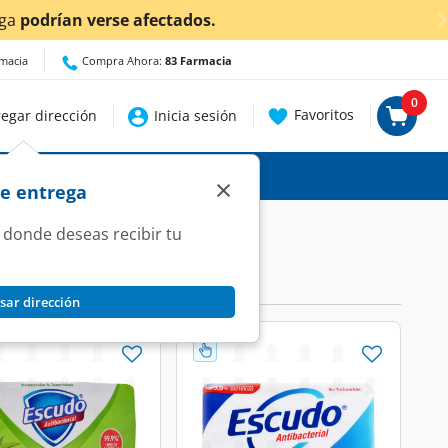
ambién en Aguascalientes!
Da
clic aquí
para conocer detall
rmacia
Compra Ahora:
83 Farmacia
0
Favoritos
egar dirección
Inicia sesión
×
de entrega
 donde deseas recibir tu
sar dirección