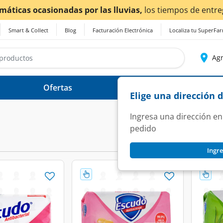
¡Ahora t
Smart & Collect
Blog
Facturación Electrónica
Localiza tu SuperFa
Agr
Ofertas
Ayuda
Elige una dirección 
Ingresa una dirección en
pedido
Ingre