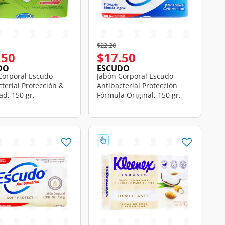
educed from
o
Price reduced from
to
$22.20
.50
$17.50
DO
ESCUDO
Corporal Escudo
Jabón Corporal Escudo
terial Protección &
Antibacterial Protección
ad, 150 gr.
Fórmula Original, 150 gr.