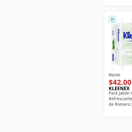
c/u.
Price reduce
to
$52.90
$42.00
KLEENEX
Pack Jabón 
Refrescante
de Romero 
Barras de 1