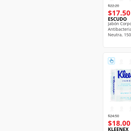
Price reduce
to
$22.20
$17.50
ESCUDO
Jabón Corp
Antibacteri
Neutra, 150
Price reduce
to
$24.50
$18.00
KLEENEX