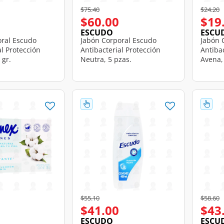
d from
Price reduced from
to
Price r
t
$75.40
$24.20
$60.00
$19
ESCUDO
ESCU
oral Escudo
Jabón Corporal Escudo
Jabón 
al Protección
Antibacterial Protección
Antibac
 gr.
Neutra, 5 pzas.
Avena,
d from
Price reduced from
to
Price r
t
$55.10
$58.60
$41.00
$43
ESCUDO
ESCU