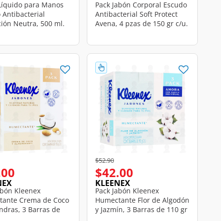
Líquido para Manos
Pack Jabón Corporal Escudo
 Antibacterial
Antibacterial Soft Protect
ción Neutra, 500 ml.
Avena, 4 pzas de 150 gr c/u.
educed from
o
Price reduced from
to
$52.90
.00
$42.00
NEX
KLEENEX
abón Kleenex
Pack Jabón Kleenex
ante Crema de Coco
Humectante Flor de Algodón
ndras, 3 Barras de
y Jazmín, 3 Barras de 110 gr
c/u.
c/u.