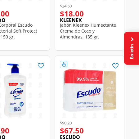
educed from
o
Price reduced from
to
$24.50
.00
$18.00
DO
KLEENEX
Corporal Escudo
Jabón Kleenex Humectante
terial Soft Protect
Crema de Coco y
 150 gr.
Almendras, 135 gr.
Boletín
educed from
o
Price reduced from
to
$90.20
.90
$67.50
DO
ESCUDO