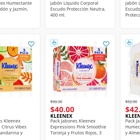
nex Humectante
Jabón Líquido Corporal
Jabón 
odón y Jazmín,
Escudo Protección Neutra,
Escudo
400 ml.
Protec
d from
Price reduced from
to
Price r
t
$50.30
$52.90
$40.00
$42
KLEENEX
KLEE
es Kleenex
Pack Jabones Kleenex
Pack J
 Citrus Vibes
Expressions Pink Smoothie
Humect
Mandarina y
Toronja y Frutos Rojos, 3
y Alme
arras de 110 gr
barras de 110 gr c/u.
110 gr 