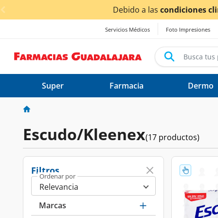
< div class="carousel-inner">
odrían verse afectados.
Servicios Médicos
Foto Impresiones
Super
Farmacia
Dermo
Escudo/Kleenex
(17 productos)
Filtros
Ordenar por
Marcas