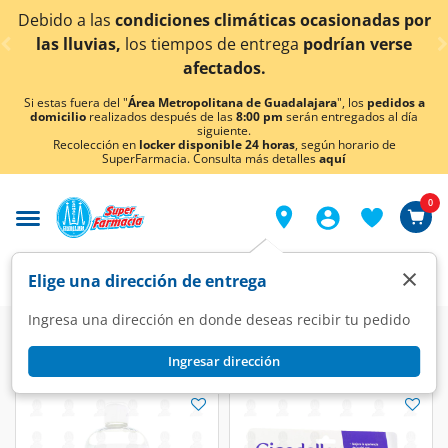
< div class="carousel-inner">
Debido a las
condiciones climáticas ocasionadas por
las lluvias,
los tiempos de entrega
podrían verse
afectados.
Si estas fuera del "
Área Metropolitana de Guadalajara
", los
pedidos a
domicilio
realizados después de las
8:00 pm
serán entregados al día
siguiente.
Recolección en
locker disponible 24 horas
, según horario de
SuperFarmacia. Consulta más detalles
aquí
0
×
Elige una dirección de entrega
Ingresa una dirección en donde deseas recibir tu pedido
Ingresar dirección
Kdelle
(2 productos)