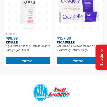
Price reduced from
to
$178.30
$98.99
$157.30
KDELLE
CICADELLE
Agua Micelar kdelle Desmaquillante
Gel Cicadelle Desvanecedor de
Cara y Ojos, 480 ml.
Cicatrices y Estrías, 60 gr.
Boletín
Agregar
Agregar