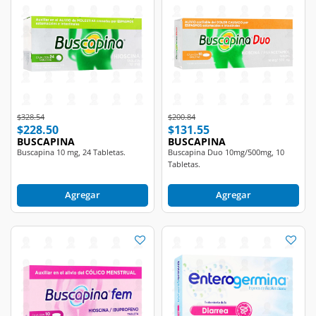
Price reduced from
to
Price reduced from
to
$328.54
$200.84
$228.50
$131.55
BUSCAPINA
BUSCAPINA
Buscapina 10 mg, 24 Tabletas.
Buscapina Duo 10mg/500mg, 10
Tabletas.
Agregar
Agregar