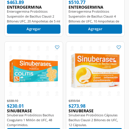
$463.89
$510.77
ENTEROGERMINA
ENTEROGERMINA
Enterogermina Probióticos
Enterogermina Probióticos
Suspensión de Bacillus Clausii 2
Suspensión de Bacillus Clausii 4
Billones UFC, 20 Ampolletas de 5 ml
Billones de UFC, 10 Ampolletas de
c/u.
5ml c/u.
Agregar
Agregar
Price reduced from
to
Price reduced from
to
$338.10
$393.54
$230.01
$273.98
SINUBERASE
SINUBERASE
Sinuberase Probióticos Bacillus
Sinuberase Probióticos Cápsulas
Coagulans 1 Millón de UFC, 48
Bacillus Clausii 2 Billones de UFC,
Comprimidos.
12 Cápsulas.