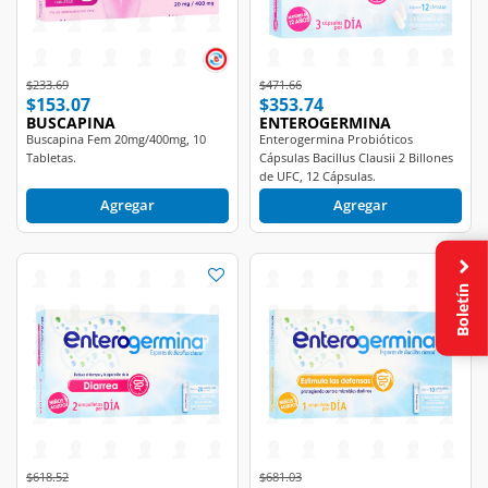
Price reduced from
to
Price reduced from
to
$233.69
$471.66
$153.07
$353.74
BUSCAPINA
ENTEROGERMINA
Buscapina Fem 20mg/400mg, 10
Enterogermina Probióticos
Tabletas.
Cápsulas Bacillus Clausii 2 Billones
de UFC, 12 Cápsulas.
Agregar
Agregar
Boletín
Price reduced from
to
Price reduced from
to
$618.52
$681.03