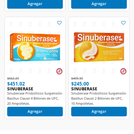
Agregar
Agregar
Price reduced from
to
Price reduced from
to
$662.20
$405.30
$451.02
$245.00
SINUBERASE
SINUBERASE
Sinuberase Probióticos Suspensión
Sinuberase Probióticos Suspensión
Bacillus Clausii 4 Billones de UFC,
Basillus Clausii 2 Billones de UFC,
20 Ampolletas.
10 Ampolletas.
Agregar
Agregar