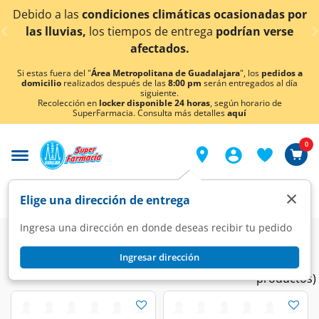
< div class="carousel-inner">
condiciones climáticas ocasionadas por
¡Ahora tambi
los tiempos de entrega
podrían verse
afectados.
Si estas fuera del "
Área Metropolitana de Guadalajara
", los
pedidos a
domicilio
realizados después de las
8:00 pm
serán entregados al día
siguiente.
Recolección en
locker disponible 24 horas
, según horario de
SuperFarmacia. Consulta más detalles
aquí
0
×
Elige una dirección de entrega
Ingresa una dirección en donde deseas recibir tu pedido
Ingresar dirección
Buscapina/Enterogermina/Sinuberase
(10
productos)