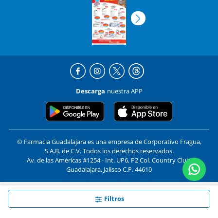
Descarga
nuestra APP
© Farmacia Guadalajara es una empresa de Corporativo Fragua,
S.A.B. de C.V. Todos los derechos reservados.
Av. de las Américas #1254 - Int. UP6, P2 Col. Country Club,
Guadalajara, Jalisco C.P. 44610
En
Farmacias Guadalajara
utilizamos cookies. Al utilizar
Formas de pago y compra segura
Aceptar
Filtros
este sitio, aceptas nuestros
términos y condiciones
.