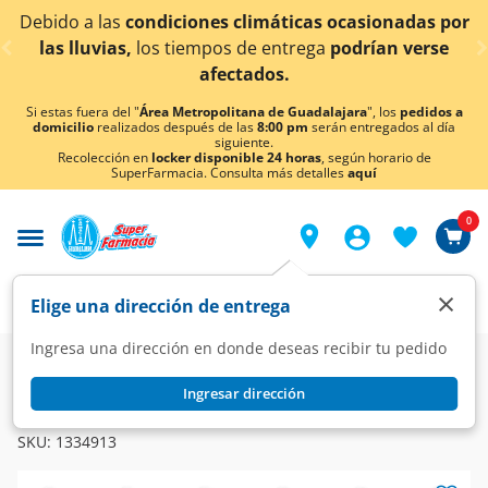
< div class="carousel-inner">
as
condiciones climáticas ocasionadas por
¡Ahora ta
as,
los tiempos de entrega
podrían verse
afectados.
Si estas fuera del "
Área Metropolitana de Guadalajara
", los
pedidos a
domicilio
realizados después de las
8:00 pm
serán entregados al día
siguiente.
Recolección en
locker disponible 24 horas
, según horario de
SuperFarmacia. Consulta más detalles
aquí
0
×
Elige una dirección de entrega
Ingresa una dirección en donde deseas recibir tu pedido
Farmacia
Accesorios Médicos
Ortopédicos
Ingresar dirección
BARRERE
Faja Inguinal Barrere Ligera Talla Universal, 1 pz.
SKU:
1334913