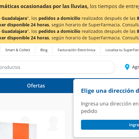
a también en Aguascalientes!
Da
clic aquí
para conocer de
 Guadalajara
", los
pedidos a domicilio
realizados después de las
ker disponible 24 horas
, según horario de SuperFarmacia. Consult
 Guadalajara
", los
pedidos a domicilio
realizados después de las
ker disponible 24 horas
, según horario de SuperFarmacia. Consult
Smart & Collect
Blog
Facturación Electrónica
Localiza tu SuperFa
Agr
Ofertas
Ayuda
Elige una dirección 
Ingresa una dirección en
pedido
NEUTEK
Ingre
Termómetro Infrar
SKU:
1225049