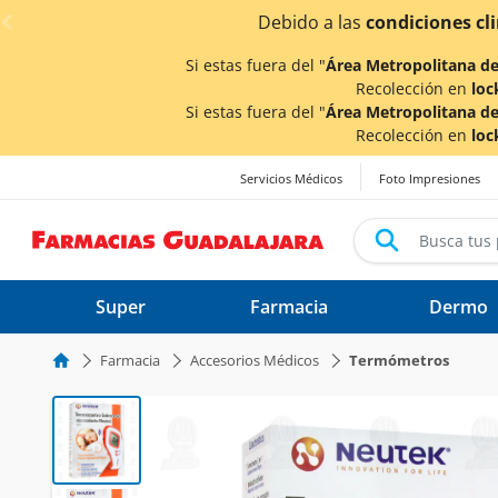
< div class="carousel-inner">
¡Ahor
Si estas fuera del "
Área Metropolitana de
Recolección en
loc
Si estas fuera del "
Área Metropolitana de
Recolección en
loc
Servicios Médicos
Foto Impresiones
Super
Farmacia
Dermo
Farmacia
Accesorios Médicos
Termómetros