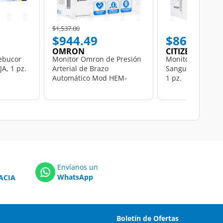
Price reduced from
to
$1,537.00
$944.49
$867.40
OMRON
CITIZEN
ebucor
Monitor Omron de Presión
Monitor Citizen 
A, 1 pz.
Arterial de Brazo
Sanguínea CH-617
Automático Mod HEM-
1 pz.
7156T, 1 pz.
Envíanos un
WhatsApp
ACIA
Boletín de Ofertas