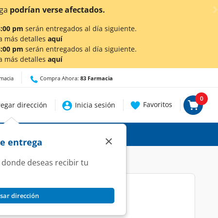
talles.
8:00 pm
serán entregados al día siguiente.
a más detalles
aquí
8:00 pm
serán entregados al día siguiente.
a más detalles
aquí
rmacia
Compra Ahora:
83 Farmacia
0
Favoritos
egar dirección
Inicia sesión
×
de entrega
 donde deseas recibir tu
sar dirección
rojo Neutek NT1, 1 pz.