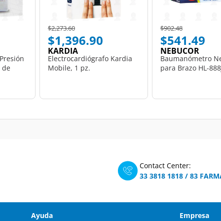
Price reduced from
to
Price reduced from
to
$2,273.60
$902.48
$1,396.90
$541.49
KARDIA
NEBUCOR
Presión
Electrocardiógrafo Kardia
Baumanómetro N
 de
Mobile, 1 pz.
para Brazo HL-888J
Contact Center:
33 3818 1818
/
83 FARM
Ayuda
Empresa