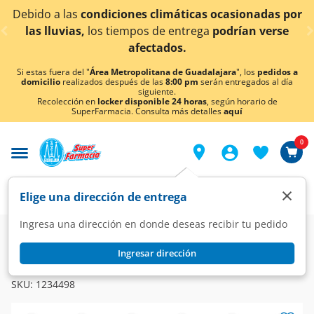
< div class="carousel-inner">
condiciones climáticas ocasionadas por
¡Ahora tambi
los tiempos de entrega
podrían verse
afectados.
Si estas fuera del "
Área Metropolitana de Guadalajara
", los
pedidos a
domicilio
realizados después de las
8:00 pm
serán entregados al día
siguiente.
Recolección en
locker disponible 24 horas
, según horario de
SuperFarmacia. Consulta más detalles
aquí
0
×
Elige una dirección de entrega
Ingresa una dirección en donde deseas recibir tu pedido
Super
Alimentos
Despensa
Aceites Comestibles
Ingresar dirección
NUTRIOLI
Oli de Nutrioli Aceite de Oliva Extra Virgen, 250 ml.
SKU:
1234498