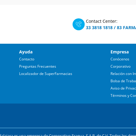
Contact Center:
33 3818 1818
/
83 FARM
Ayuda
Empresa
Contacto
Conócenos
Preguntas Frecuentes
Corporativo
Localizador de SuperFarmacias
Relación con In
Bolsa de Traba
Aviso de Priva
Términos y Co
lajara es una empresa de Corporativo Fragua, S.A.B. de C.V. Todos los der