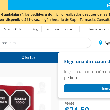
a también en Aguascalientes!
Da
clic aquí
para conocer de
 Guadalajara
", los
pedidos a domicilio
realizados después de las
ker disponible 24 horas
, según horario de SuperFarmacia. Consult
Smart & Collect
Blog
Facturación Electrónica
Localiza tu SuperFa
Agr
Ofertas
Ayuda
Elige una dirección 
Ingresa una dirección en
pedido
HUNT'S
Ingre
Salsa de Tomate Hu
SKU:
1215779
Price reduced from
to
$30.00
$24.50