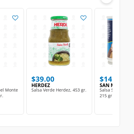
$39.00
$14.00
HERDEZ
SAN MARCOS
Del Monte
Salsa Verde Herdez, 453 gr.
Salsa San Marcos
r.
215 gr.