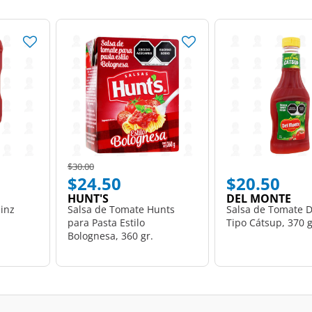
Price reduced from
to
$30.00
$24.50
$20.50
HUNT'S
DEL MONTE
inz
Salsa de Tomate Hunts
Salsa de Tomate 
para Pasta Estilo
Tipo Cátsup, 370 g
Bolognesa, 360 gr.