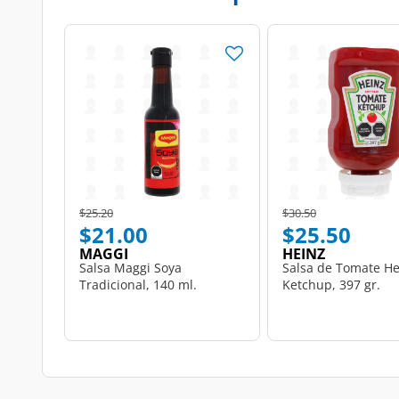
Price reduced from
to
Price reduced from
to
$25.20
$30.50
$21.00
$25.50
MAGGI
HEINZ
Salsa Maggi Soya
Salsa de Tomate He
Tradicional, 140 ml.
Ketchup, 397 gr.