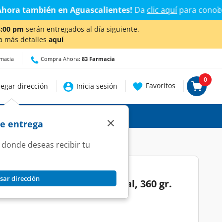
talles.
8:00 pm
serán entregados al día siguiente.
a más detalles
aquí
rmacia
Compra Ahora:
83 Farmacia
0
Favoritos
egar dirección
Inicia sesión
×
de entrega
 donde deseas recibir tu
sar dirección
nts para Pasta Tradicional, 360 gr.