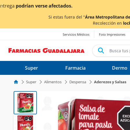
< div class="carousel-inner">
¡Ahor
Si estas fuera del "
Área Metropolitana de
Recolección en
loc
Servicios Médicos
Foto Impresiones
Super
Farmacia
Dermo
Super
Alimentos
Despensa
Aderezos y Salsas