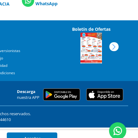
WhatsApp
ACIA
Boletín de Ofertas
versionistas
jo
cidad
ndiciones
Descarga
nuestra APP
echos reservados.
. 44610