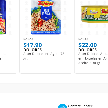
Price reduced from
to
Price reduced from
to
$23.20
$28.30
$17.90
$22.00
DOLORES
DOLORES
leta
Atún Dolores en Agua, 78
Atún Dolores Alet
 en
gr.
en Hojuelas en Ag
Aceite, 130 gr.
Contact Center: