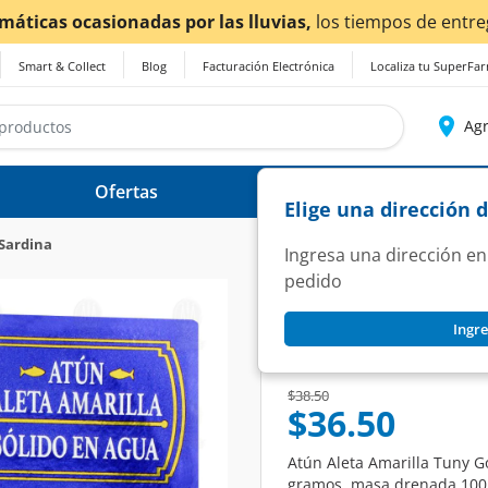
¡Ahora también en Aguascalientes!
Da
clic aquí
para cono
Smart & Collect
Blog
Facturación Electrónica
Localiza tu SuperFa
Agr
Ofertas
Ayuda
Elige una dirección 
Sardina
Ingresa una dirección en
pedido
TUNY
Ingre
Atún Tuny Gourmet
SKU:
1394665
Price reduced from
to
$38.50
$36.50
Atún Aleta Amarilla Tuny G
gramos, masa drenada 100