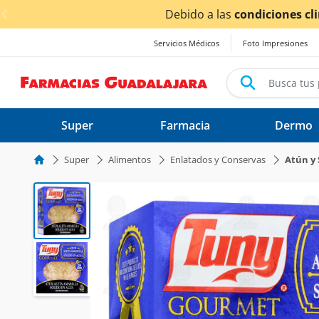
< div class="carousel-inner">
Servicios Médicos
Foto Impresiones
Super
Farmacia
Dermo
Super
Alimentos
Enlatados y Conservas
Atún y 