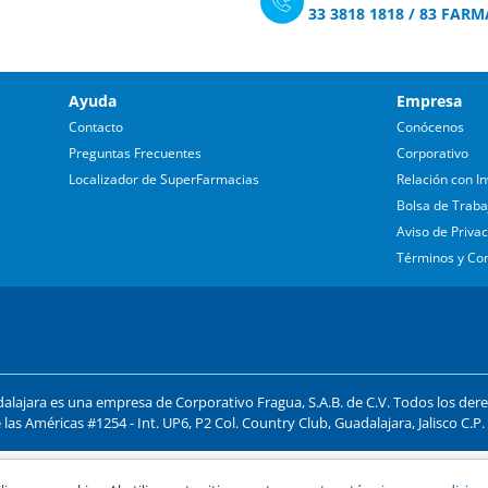
33 3818 1818
/
83 FARM
Ayuda
Empresa
Contacto
Conócenos
Preguntas Frecuentes
Corporativo
Localizador de SuperFarmacias
Relación con In
Bolsa de Traba
Aviso de Priva
Términos y Co
lajara es una empresa de Corporativo Fragua, S.A.B. de C.V. Todos los der
 las Américas #1254 - Int. UP6, P2 Col. Country Club, Guadalajara, Jalisco C.P
ago y compra segura