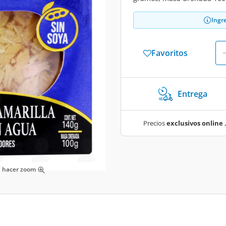
Ingr
Favoritos
Entrega
Precios
exclusivos online
,
ra hacer zoom