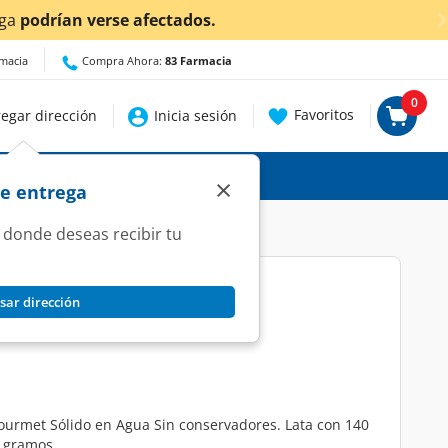
cer detalles.
rmacia
Compra Ahora:
83 Farmacia
0
Favoritos
egar dirección
Inicia sesión
×
de entrega
 donde deseas recibir tu
sar dirección
 Sólido en Agua, 140 gr.
ourmet Sólido en Agua Sin conservadores. Lata con 140
 gramos.