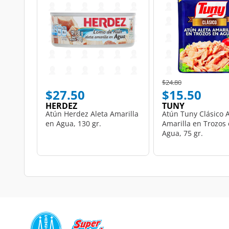
Price reduced from
to
$24.80
$27.50
$15.50
HERDEZ
TUNY
Atún Herdez Aleta Amarilla
Atún Tuny Clásico A
en Agua, 130 gr.
Amarilla en Trozos
Agua, 75 gr.