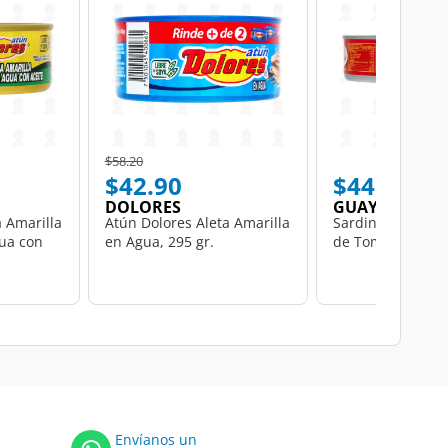
Price reduced from
to
$58.20
$42.90
$44.50
DOLORES
GUAYMEX
a Amarilla
Atún Dolores Aleta Amarilla
Sardinas Guayme
ua con
en Agua, 295 gr.
de Tomate, 425 g
Envíanos un