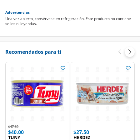
Advertencias
Una vez abierto, consérvese en refrigeración. Este producto no contiene
sellos ni leyendas.
Recomendados para ti
Price reduced from
to
$47.60
$40.00
$27.50
TUNY
HERDEZ
Atún Tuny Jumbo Aleta Amarilla en
Atún Herdez Aleta Amarilla en
Hojuelas en Agua, 295 g.
Agua, 130 gr.