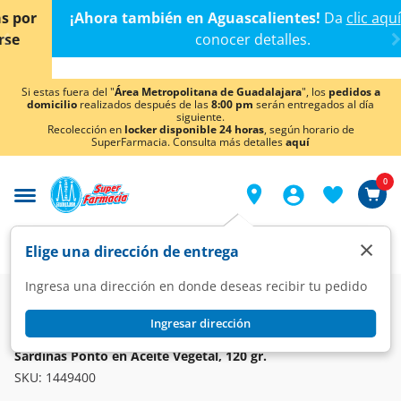
< div class="carousel-inner">
¡Ahora también en Aguascalientes!
Da
clic aquí
para
conocer detalles.
Si estas fuera del "
Área Metropolitana de Guadalajara
", los
pedidos a
domicilio
realizados después de las
8:00 pm
serán entregados al día
siguiente.
Recolección en
locker disponible 24 horas
, según horario de
SuperFarmacia. Consulta más detalles
aquí
0
×
Elige una dirección de entrega
Ingresa una dirección en donde deseas recibir tu pedido
Super
Alimentos
Enlatados y Conservas
Atún y Sardina
Ingresar dirección
PONTO
Sardinas Ponto en Aceite Vegetal, 120 gr.
SKU:
1449400