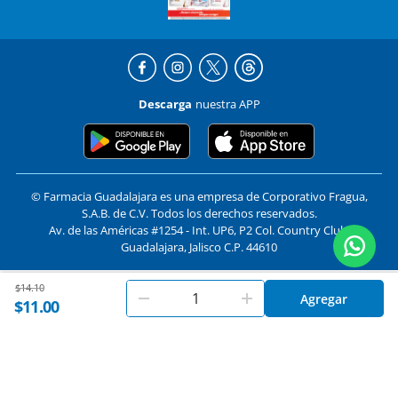
Descarga
nuestra APP
© Farmacia Guadalajara es una empresa de Corporativo Fragua,
S.A.B. de C.V. Todos los derechos reservados.
Av. de las Américas #1254 - Int. UP6, P2 Col. Country Club,
Guadalajara, Jalisco C.P. 44610
Price reduced from
to
$14.10
En
Farmacias Guadalajara
utilizamos cookies. Al utilizar
Formas de pago y compra segura
Agregar
Aceptar
$11.00
este sitio, aceptas nuestros
términos y condiciones
.