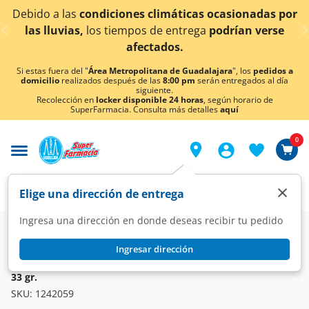
< div class="carousel-inner">
 las
condiciones climáticas ocasionadas por
¡Ahora 
vias,
los tiempos de entrega
podrían verse
afectados.
Si estas fuera del "
Área Metropolitana de Guadalajara
", los
pedidos a
domicilio
realizados después de las
8:00 pm
serán entregados al día
siguiente.
Recolección en
locker disponible 24 horas
, según horario de
SuperFarmacia. Consulta más detalles
aquí
0
×
Elige una dirección de entrega
Ingresa una dirección en donde deseas recibir tu pedido
Super
Alimentos
Cereales y Barras
Barras
Ingresar dirección
KELLOGG'S
Barra Kellogg's Special K Nut Bar Arándanos y Almendras,
33 gr.
SKU:
1242059