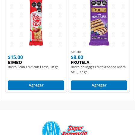
Price reduced from
to
$10.40
$15.00
$8.00
BIMBO
FRUTELA
Barra Bran Frut con Fresa, 58 gr.
Barra Kellogg's Frutela Sabor Mora
Azul, 37 gr.
Agregar
Agregar