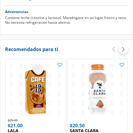
Advertencias
Contiene leche (caseína y lactosa). Manténgase en un lugar fresco y seco.
No necesita refrigeración hasta abrirse.
Recomendados para ti
Price reduced from
to
$25.00
$21.00
$20.50
LALA
SANTA CLARA