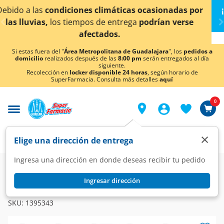
< div class="carousel-inner">
as ocasionadas por
¡Ahora también en Aguascaliente
ga
podrían verse
conocer detalles
Si estas fuera del "
Área Metropolitana de Guadalajara
", los
pedidos a
domicilio
realizados después de las
8:00 pm
serán entregados al día
siguiente.
Recolección en
locker disponible 24 horas
, según horario de
SuperFarmacia. Consulta más detalles
aquí
0
×
Elige una dirección de entrega
Ingresa una dirección en donde deseas recibir tu pedido
Super
Alimentos
Lácteos
Bebidas Preparadas
Ingresar dirección
ALPURA
Leche Alpura Café Lechero Deslactosado, 315 ml.
SKU:
1395343