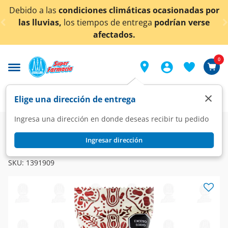
< div class="carousel-inner">
nes climáticas ocasionadas por
¡Ahora también en A
mpos de entrega
podrían verse
co
afectados.
0
×
Elige una dirección de entrega
Ingresa una dirección en donde deseas recibir tu pedido
Super
Alimentos
Botanas
Cacahuates
Ingresar dirección
MAFER
Cacahuate Tostado Mafer Sazonado, 65 gr.
SKU:
1391909