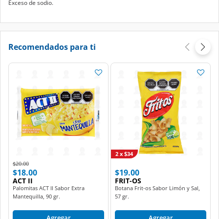
Exceso de sodio.
Recomendados para ti
2 x $34
Price reduced from
to
$20.00
$18.00
$19.00
ACT II
FRIT-OS
Palomitas ACT II Sabor Extra
Botana Frit-os Sabor Limón y Sal,
Mantequilla, 90 gr.
57 gr.
Agregar
Agregar