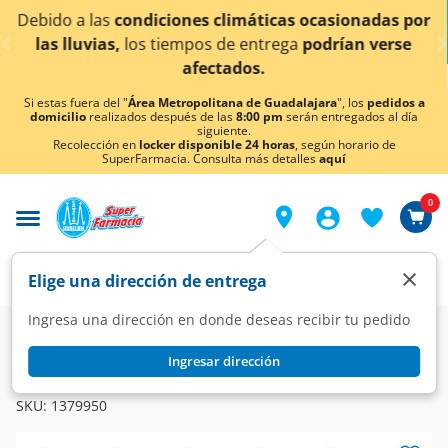
< div class="carousel-inner">
limáticas ocasionadas por
¡Ahora también en Aguasc
de entrega
podrían verse
conocer 
tados.
Si estas fuera del "
Área Metropolitana de Guadalajara
", los
pedidos a
domicilio
realizados después de las
8:00 pm
serán entregados al día
siguiente.
Recolección en
locker disponible 24 horas
, según horario de
SuperFarmacia. Consulta más detalles
aquí
0
×
Elige una dirección de entrega
Ingresa una dirección en donde deseas recibir tu pedido
Super
Alimentos
Cereales y Barras
Cereales
Ingresar dirección
HONEY BUNCHES OF OATS
Cereal Honey Bunches Of Oats con Almendras, 340 gr.
SKU:
1379950