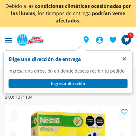
< div class="carousel-inner">
s climáticas ocasionadas por
¡Ahora también en Agu
s de entrega
podrían verse
conoc
ectados.
0
×
Elige una dirección de entrega
Ingresa una dirección en donde deseas recibir tu pedido
Super
Alimentos
Cereales y Barras
Cereales
Ingresar dirección
NESQUIK
Cereal Nestlé Nesquik Sabor Chocolate, 620 gr.
SKU:
1371134