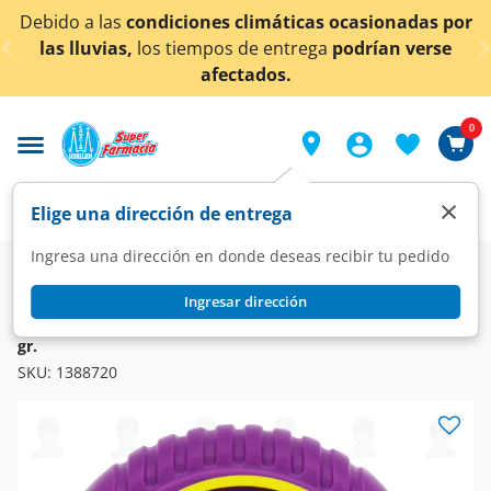
< div class="carousel-inner">
condiciones climáticas ocasionadas por
¡Ahora tambi
los tiempos de entrega
podrían verse
afectados.
0
×
Elige una dirección de entrega
Ingresa una dirección en donde deseas recibir tu pedido
Super
Alimentos
Dulcería
Chicles
Ingresar dirección
HUBBA BUBBA
Goma de Mascar Hubba Bubba Bubble Tape Sabor Uva, 56.7
gr.
SKU:
1388720