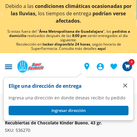
< div class="carousel-inner">
s climáticas ocasionadas por
¡Ahora también en Agu
s de entrega
podrían verse
conoc
ectados.
Si estas fuera del "
Área Metropolitana de Guadalajara
", los
pedidos a
domicilio
realizados después de las
8:00 pm
serán entregados al día
siguiente.
Recolección en
locker disponible 24 horas
, según horario de
SuperFarmacia. Consulta más detalles
aquí
0
×
Elige una dirección de entrega
Ingresa una dirección en donde deseas recibir tu pedido
Super
Alimentos
Dulcería
Chocolates
Ingresar dirección
KINDER
Galletas con Relleno Cremoso a Base de Leche y Avellanas
Recubiertas de Chocolate Kinder Bueno, 43 gr.
SKU:
536270