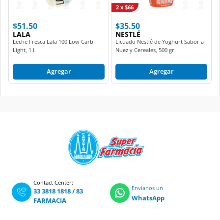
2 x $66
$51.50
$35.50
LALA
NESTLÉ
Leche Fresca Lala 100 Low Carb
Licuado Nestlé de Yoghurt Sabor a
Light, 1 l.
Nuez y Cereales, 500 gr.
Agregar
Agregar
Contact Center:
Envíanos un
33 3818 1818
/
83
WhatsApp
FARMACIA