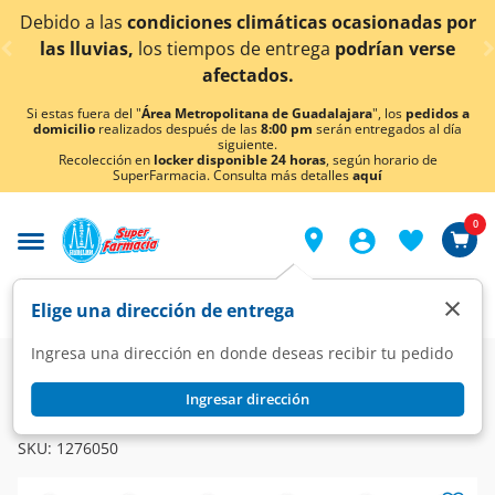
< div class="carousel-inner">
Debido a las
condiciones climáticas ocasionadas por
las lluvias,
los tiempos de entrega
podrían verse
afectados.
Si estas fuera del "
Área Metropolitana de Guadalajara
", los
pedidos a
domicilio
realizados después de las
8:00 pm
serán entregados al día
siguiente.
Recolección en
locker disponible 24 horas
, según horario de
SuperFarmacia. Consulta más detalles
aquí
0
×
Elige una dirección de entrega
Ingresa una dirección en donde deseas recibir tu pedido
Super
Alimentos
Dulcería
Ingresar dirección
CANDY MANDY
Mix de Snacks y Dulces Candy Mandy y Botanukas, 530 gr.
SKU:
1276050