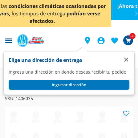
< div class="carousel-inner">
das por
¡Ahora también en Aguascalientes!
Da
clic aq
verse
conocer detalles.
0
×
Elige una dirección de entrega
Ingresa una dirección en donde deseas recibir tu pedido
Super
Alimentos
Dulcería
Dulces
Ingresar dirección
HALLS
Caramelo Halls Extra Strong, 24.75 gr.
SKU:
1406035