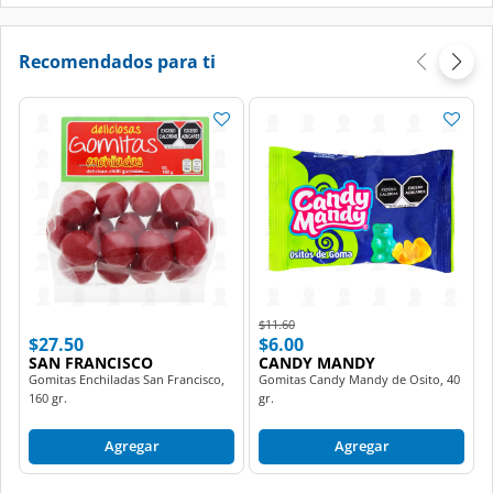
Recomendados para ti
Price reduced from
to
$11.60
$27.50
$6.00
SAN FRANCISCO
CANDY MANDY
Gomitas Enchiladas San Francisco,
Gomitas Candy Mandy de Osito, 40
160 gr.
gr.
Agregar
Agregar