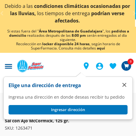
< div class="carousel-inner">
s climáticas ocasionadas por
¡Ahora también en Agu
s de entrega
podrían verse
conoc
ectados.
Si estas fuera del "
Área Metropolitana de Guadalajara
", los
pedidos a
domicilio
realizados después de las
8:00 pm
serán entregados al día
siguiente.
Recolección en
locker disponible 24 horas
, según horario de
SuperFarmacia. Consulta más detalles
aquí
0
×
Elige una dirección de entrega
Ingresa una dirección en donde deseas recibir tu pedido
Super
Alimentos
Despensa
Especias y Sazonadores
Ingresar dirección
MCCORMICK
Sal con Ajo McCormick, 125 gr.
SKU:
1263471