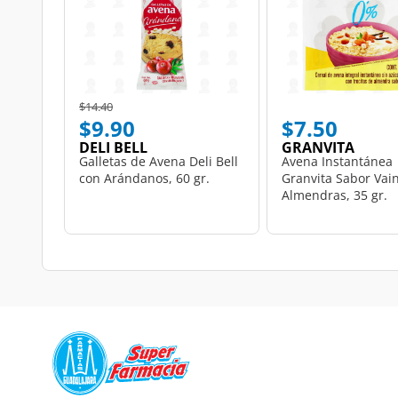
Price reduced from
to
$14.40
$9.90
$7.50
DELI BELL
GRANVITA
Galletas de Avena Deli Bell
Avena Instantánea
con Arándanos, 60 gr.
Granvita Sabor Vain
Almendras, 35 gr.