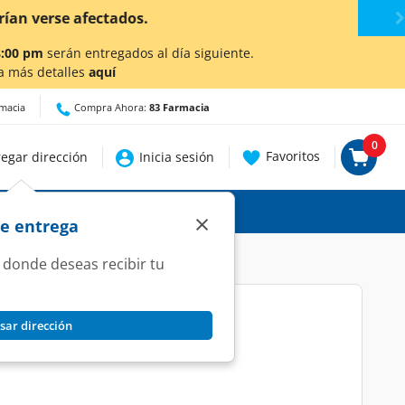
talles.
8:00 pm
serán entregados al día siguiente.
a más detalles
aquí
rmacia
Compra Ahora:
83 Farmacia
0
Favoritos
egar dirección
Inicia sesión
×
de entrega
 donde deseas recibir tu
sar dirección
aladas, 110 gr.