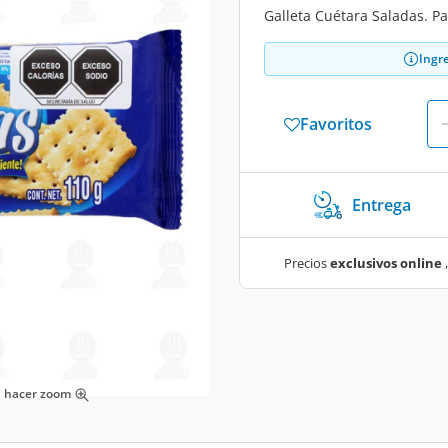
Galleta Cuétara Saladas. P
Ingr
Favoritos
Entrega
Precios
exclusivos online
,
ra hacer zoom