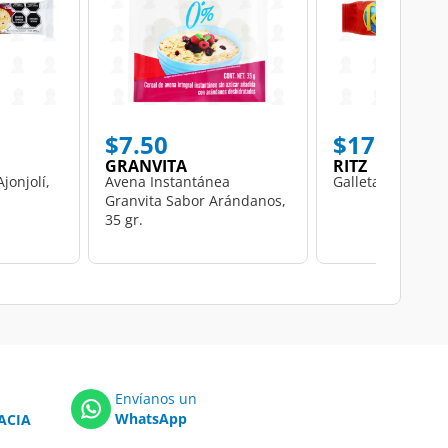
$7.50
$17.00
GRANVITA
RITZ
jonjolí,
Avena Instantánea
Galletas Ritz Sala
Granvita Sabor Arándanos,
35 gr.
Envíanos un
WhatsApp
ACIA