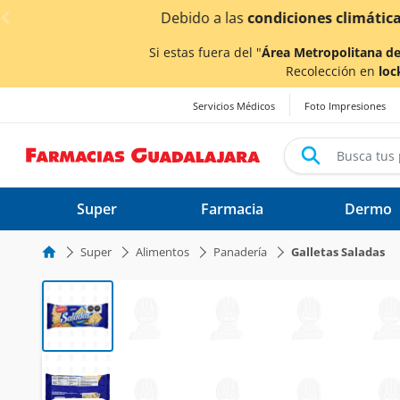
< div class="carousel-inner">
¡Ahor
Si estas fuera del "
Área Metropolitana de
Recolección en
loc
Servicios Médicos
Foto Impresiones
Super
Farmacia
Dermo
Super
Alimentos
Panadería
Galletas Saladas