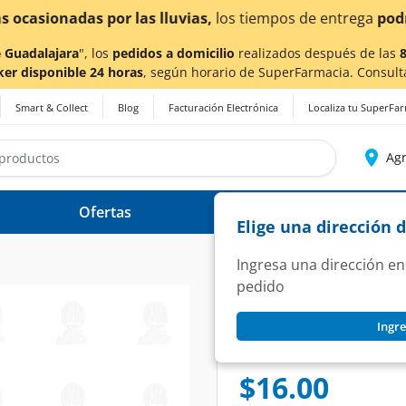
a también en Aguascalientes!
Da
clic aquí
para conocer de
 Guadalajara
", los
pedidos a domicilio
realizados después de las
ker disponible 24 horas
, según horario de SuperFarmacia. Consult
Smart & Collect
Blog
Facturación Electrónica
Localiza tu SuperFa
Agr
Ofertas
Ayuda
Elige una dirección 
Ingresa una dirección en
pedido
CUÉTARA
Ingre
Galletas Cuétara S
SKU:
1215655
$16.00