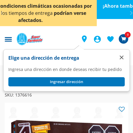
< div class="carousel-inner">
¡Ahora también en Aguascalientes!
Da
clic aquí
para
conocer detalles.
0
×
Elige una dirección de entrega
Ingresa una dirección en donde deseas recibir tu pedido
Super
Alimentos
Panadería
Galletas y Pastelitos
Ingresar dirección
MARINELA
Galletas Príncipe Marinela Avellana, 252 gr.
SKU:
1376616