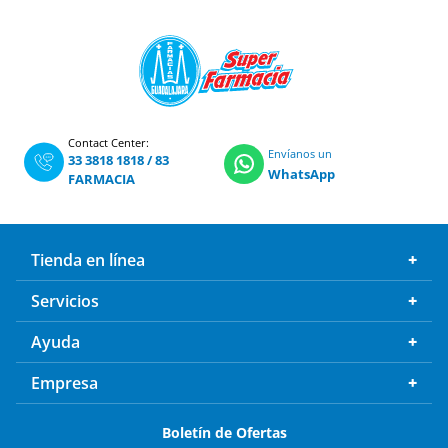
Contact Center:
Envíanos un
33 3818 1818
/
83
WhatsApp
FARMACIA
Tienda en línea
Servicios
Ayuda
Empresa
Boletín de Ofertas