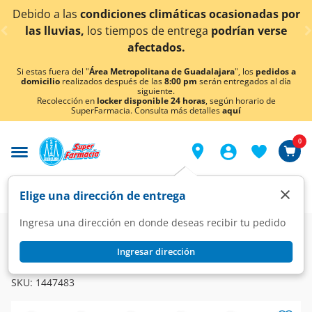
< div class="carousel-inner">
bido a las
condiciones climáticas ocasionadas por
¡
las lluvias,
los tiempos de entrega
podrían verse
afectados.
Si estas fuera del "
Área Metropolitana de Guadalajara
", los
pedidos a
domicilio
realizados después de las
8:00 pm
serán entregados al día
siguiente.
Recolección en
locker disponible 24 horas
, según horario de
SuperFarmacia. Consulta más detalles
aquí
0
×
Elige una dirección de entrega
Ingresa una dirección en donde deseas recibir tu pedido
Super
Alimentos
Panadería
Galletas y Pastelitos
Ingresar dirección
BIMBO
Mantechox Bimbo con Hersheys, 160 gr.
SKU:
1447483