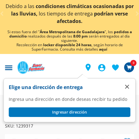
< div class="carousel-inner">
ciones climáticas ocasionadas por
¡Ahora también e
tiempos de entrega
podrían verse
afectados.
Si estas fuera del "
Área Metropolitana de Guadalajara
", los
pedidos a
domicilio
realizados después de las
8:00 pm
serán entregados al día
siguiente.
Recolección en
locker disponible 24 horas
, según horario de
SuperFarmacia. Consulta más detalles
aquí
0
×
Elige una dirección de entrega
Ingresa una dirección en donde deseas recibir tu pedido
Super
Alimentos
Panadería
Galletas y Pastelitos
Ingresar dirección
MARINELA
Mini ChocoRoles Marinela, 28 gr.
SKU:
1239317