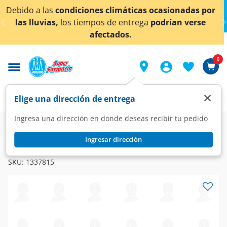
< div class="carousel-inner">
máticas ocasionadas por
¡Ahora también en Aguascal
entrega
podrían verse
conocer det
os.
0
×
Elige una dirección de entrega
Ingresa una dirección en donde deseas recibir tu pedido
Super
Alimentos
Congelados
Helados y Paletas
Ingresar dirección
HOLANDA
Paleta Magnum Clásica, 90 ml.
SKU:
1337815