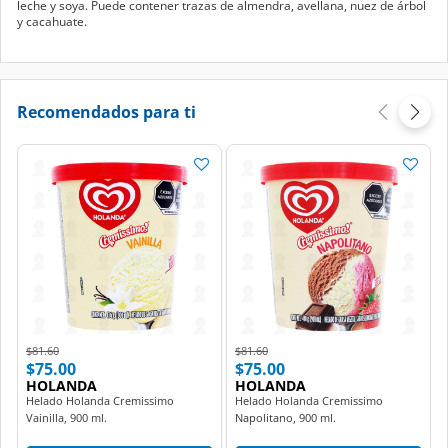
leche y soya. Puede contener trazas de almendra, avellana, nuez de árbol
y cacahuate.
Recomendados para ti
Price reduced from
to
Price reduced from
to
$81.60
$81.60
$75.00
$75.00
HOLANDA
HOLANDA
Helado Holanda Cremissimo
Helado Holanda Cremissimo
Vainilla, 900 ml.
Napolitano, 900 ml.