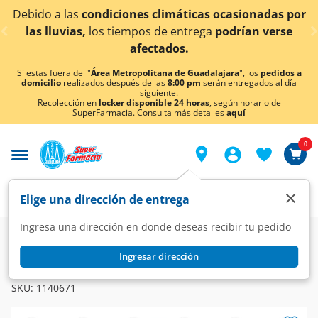
< div class="carousel-inner">
condiciones climáticas ocasionadas por
¡Ahora tambi
los tiempos de entrega
podrían verse
afectados.
Si estas fuera del "
Área Metropolitana de Guadalajara
", los
pedidos a
domicilio
realizados después de las
8:00 pm
serán entregados al día
siguiente.
Recolección en
locker disponible 24 horas
, según horario de
SuperFarmacia. Consulta más detalles
aquí
0
×
Elige una dirección de entrega
Ingresa una dirección en donde deseas recibir tu pedido
Super
Alimentos
Lácteos
Leche
Ingresar dirección
SELLO ROJO
Leche Entera Sello Rojo 3 % Grasa, 500 ml.
SKU:
1140671