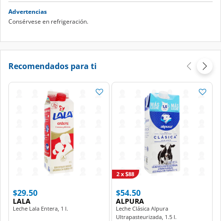
Advertencias
Consérvese en refrigeración.
Recomendados para ti
2 x $88
$29.50
$54.50
LALA
ALPURA
Leche Lala Entera, 1 l.
Leche Clásica Alpura
Ultrapasteurizada, 1.5 l.