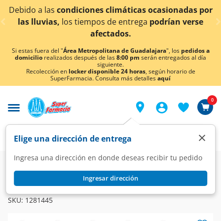
< div class="carousel-inner">
 a las
condiciones climáticas ocasionadas por
¡Ahora
luvias,
los tiempos de entrega
podrían verse
afectados.
Si estas fuera del "
Área Metropolitana de Guadalajara
", los
pedidos a
domicilio
realizados después de las
8:00 pm
serán entregados al día
siguiente.
Recolección en
locker disponible 24 horas
, según horario de
SuperFarmacia. Consulta más detalles
aquí
0
×
Elige una dirección de entrega
Ingresa una dirección en donde deseas recibir tu pedido
Super
Alimentos
Lácteos
Leche
Ingresar dirección
SANTA CLARA
Leche Santa Clara Light, 1 l.
SKU:
1281445