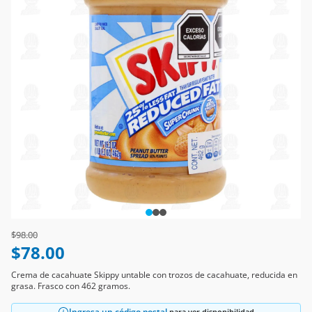
Price reduced from
to
$98.00
$78.00
Crema de cacahuate Skippy untable con trozos de cacahuate, reducida en
grasa. Frasco con 462 gramos.
Ingresa un código postal
para ver disponibilidad