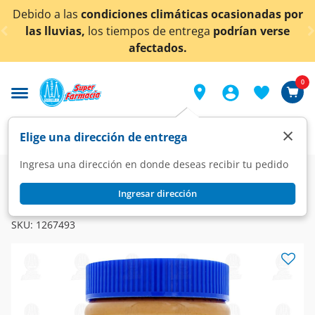
< div class="carousel-inner">
icas ocasionadas por
¡Ahora también en Aguascalien
trega
podrían verse
conocer detall
0
×
Elige una dirección de entrega
Ingresa una dirección en donde deseas recibir tu pedido
Super
Alimentos
Despensa
Miel y Mermeladas
Ingresar dirección
SKIPPY
Crema de Cacahuate Skippy con Trozos, 462 gr.
SKU:
1267493