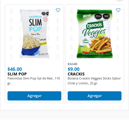
Price reduced from
to
$12.40
$46.00
$9.00
SLIM POP
CRACKIS
Palomitas Slim Pop Sal de Mar, 110
Botana Crackis Veggies Sticks Sabor
gr.
Chile y Limón, 25 gr.
Agregar
Agregar