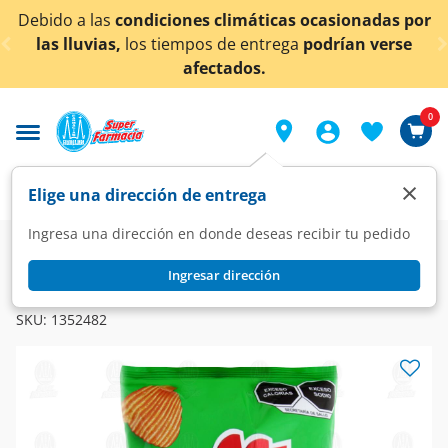
< div class="carousel-inner">
 a las
condiciones climáticas ocasionadas por
¡Ahora
luvias,
los tiempos de entrega
podrían verse
afectados.
0
×
Elige una dirección de entrega
Ingresa una dirección en donde deseas recibir tu pedido
Super
Alimentos
Botanas
Papas y Frituras
Ingresar dirección
SABRITAS
Papas Ruffles Sabor Queso, 185gr.
SKU:
1352482