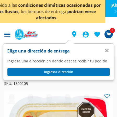
< div class="carousel-inner">
 por
¡Ahora también en Aguascalientes!
Da
clic aquí
p
se
conocer detalles.
0
×
Elige una dirección de entrega
Ingresa una dirección en donde deseas recibir tu pedido
Super
Alimentos
Lácteos
Queso
Ingresar dirección
LALA
Queso Panela Lala Reducido en Grasa, 400 gr.
SKU:
1300105