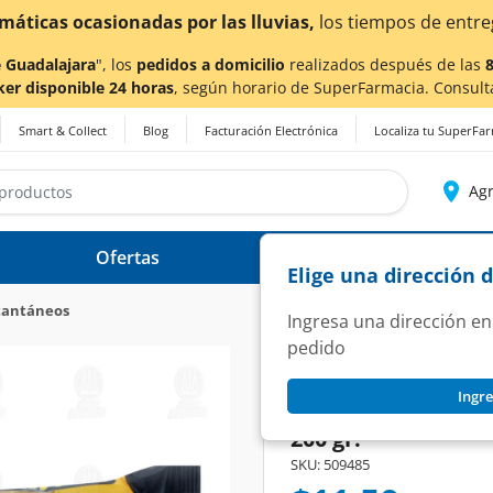
 Guadalajara
", los
pedidos a domicilio
realizados después de las
ker disponible 24 horas
, según horario de SuperFarmacia. Consult
Smart & Collect
Blog
Facturación Electrónica
Localiza tu SuperFa
Agr
Ofertas
Ayuda
Elige una dirección 
stantáneos
Ingresa una dirección en
pedido
LA MODERNA
Ingre
Pasta de Sémola d
200 gr.
SKU:
509485