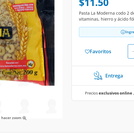
$11.50
Pasta La Moderna codo 2 d
vitaminas, hierro y ácido f
Ingr
Favoritos
Entrega
Precios
exclusivos online
,
ra hacer zoom