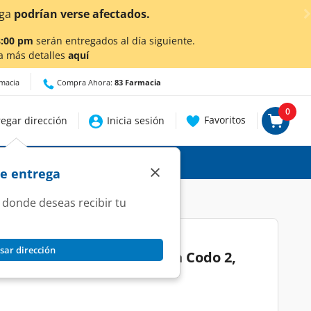
¡Ahora también en Aguascalientes!
Da
cli
8:00 pm
serán entregados al día siguiente.
a más detalles
aquí
rmacia
Compra Ahora:
83 Farmacia
0
Favoritos
egar dirección
Inicia sesión
×
de entrega
 donde deseas recibir tu
sar dirección
e Trigo Durum La Moderna Codo 2,