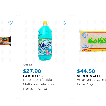
Price reduced from
to
$49.10
$27.90
$44.50
FABULOSO
VERDE VALLE
Limpiador Líquido
Arroz Verde Valle
Multiusos Fabuloso
Extra, 1 kg.
Frescura Activa
Antibacterial Mar Fresco, 1
l.