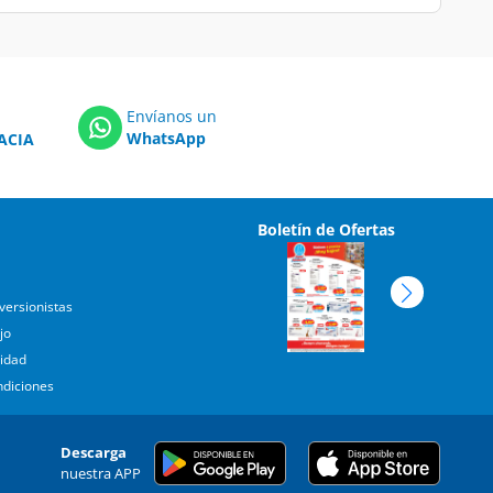
Envíanos un
WhatsApp
ACIA
Boletín de Ofertas
versionistas
jo
cidad
ndiciones
Descarga
nuestra APP