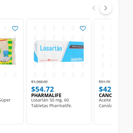
Price reduced from
to
Price reduced from
to
$1,368.00
$51.70
$54.72
$42.50
PHARMALIFE
CANOIL
 Súper
Losartán 50 mg, 60
Aceite Canoil Pu
Tabletas Pharmalife.
Canola, 946 ml.