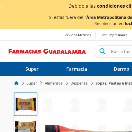
< div class="carousel-inner">
los tiempos de entrega
podrían verse afectados.
Si estas fuera del "
Área Metropolitana de
Recolección en
loc
Servicios Médicos
Foto Impresiones
Super
Farmacia
Dermo
Super
Alimentos
Despensa
Sopas, Pastas e In