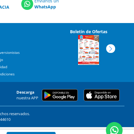
Envíanos un
WhatsApp
ACIA
Boletín de Ofertas
versionistas
jo
cidad
ndiciones
Descarga
nuestra APP
echos reservados.
. 44610