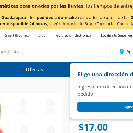
 Guadalajara
", los
pedidos a domicilio
realizados después de las
ker disponible 24 horas
, según horario de SuperFarmacia. Consult
Smart & Collect
Blog
Facturación Electrónica
Localiza tu SuperFa
Agr
Ofertas
Ayuda
Elige una dirección 
Ingresa una dirección en
pedido
LALA
Ingre
Yoghurt Bebible L
SKU:
1407317
$17.00