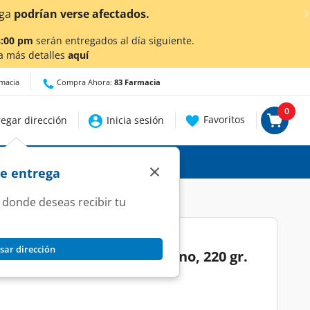
¡Ahora también en Aguascalientes!
Da
cli
8:00 pm
serán entregados al día siguiente.
a más detalles
aquí
rmacia
Compra Ahora:
83 Farmacia
0
Favoritos
egar dirección
Inicia sesión
×
de entrega
 donde deseas recibir tu
sar dirección
ala 100 Sabor Mango-Durazno, 220 gr.