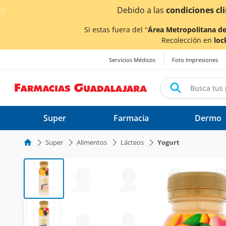
< div class="carousel-inner">
los tiempos de entrega
podrían verse afectados.
Si estas fuera del "
Área Metropolitana de
Recolección en
loc
Servicios Médicos
Foto Impresiones
Super
Farmacia
Dermo
Super
Alimentos
Lácteos
Yogurt