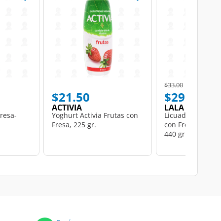
Price reduced from
to
$33.00
$21.50
$29.50
ACTIVIA
LALA
resa-
Yoghurt Activia Frutas con
Licuado de Yoghu
Fresa, 225 gr.
con Fresa, Plátan
440 gr.