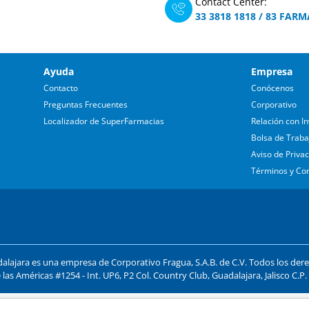
Contact Center:
33 3818 1818
/
83 FARM
Ayuda
Empresa
Contacto
Conócenos
Preguntas Frecuentes
Corporativo
Localizador de SuperFarmacias
Relación con In
Bolsa de Traba
Aviso de Priva
Términos y Co
lajara es una empresa de Corporativo Fragua, S.A.B. de C.V. Todos los der
 las Américas #1254 - Int. UP6, P2 Col. Country Club, Guadalajara, Jalisco C.P